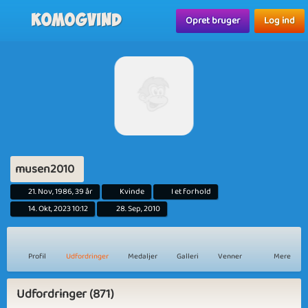
Komogvind
Opret bruger
Log ind
musen2010
21. Nov, 1986, 39 år
Kvinde
I et forhold
14. Okt, 2023 10:12
28. Sep, 2010
Profil
Udfordringer
Medaljer
Galleri
Venner
Mere
Udfordringer (871)