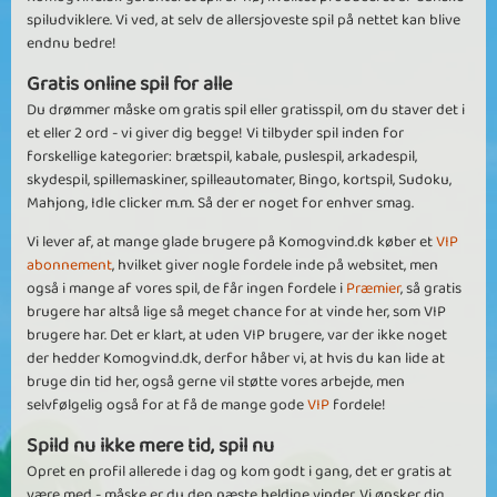
spiludviklere. Vi ved, at selv de allersjoveste spil på nettet kan blive
endnu bedre!
Gratis online spil for alle
Du drømmer måske om gratis spil eller gratisspil, om du staver det i
et eller 2 ord - vi giver dig begge! Vi tilbyder spil inden for
forskellige kategorier: brætspil, kabale, puslespil, arkadespil,
skydespil, spillemaskiner, spilleautomater, Bingo, kortspil, Sudoku,
Mahjong, Idle clicker m.m. Så der er noget for enhver smag.
Vi lever af, at mange glade brugere på Komogvind.dk køber et
VIP
abonnement
, hvilket giver nogle fordele inde på websitet, men
også i mange af vores spil, de får ingen fordele i
Præmier
, så gratis
brugere har altså lige så meget chance for at vinde her, som VIP
brugere har. Det er klart, at uden VIP brugere, var der ikke noget
der hedder Komogvind.dk, derfor håber vi, at hvis du kan lide at
bruge din tid her, også gerne vil støtte vores arbejde, men
selvfølgelig også for at få de mange gode
VIP
fordele!
Spild nu ikke mere tid, spil nu
Opret en profil allerede i dag og kom godt i gang, det er gratis at
være med - måske er du den næste heldige vinder. Vi ønsker dig