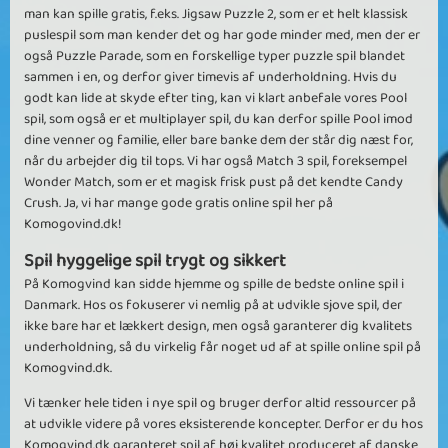
man kan spille gratis, f.eks. Jigsaw Puzzle 2, som er et helt klassisk
puslespil som man kender det og har gode minder med, men der er
også Puzzle Parade, som en forskellige typer puzzle spil blandet
sammen i en, og derfor giver timevis af underholdning. Hvis du
godt kan lide at skyde efter ting, kan vi klart anbefale vores Pool
spil, som også er et multiplayer spil, du kan derfor spille Pool imod
dine venner og familie, eller bare banke dem der står dig næst for,
når du arbejder dig til tops. Vi har også Match 3 spil, foreksempel
Wonder Match, som er et magisk frisk pust på det kendte Candy
Crush. Ja, vi har mange gode gratis online spil her på
Komogovind.dk!
Spil hyggelige spil trygt og sikkert
På Komogvind kan sidde hjemme og spille de bedste online spil i
Danmark. Hos os fokuserer vi nemlig på at udvikle sjove spil, der
ikke bare har et lækkert design, men også garanterer dig kvalitets
underholdning, så du virkelig får noget ud af at spille online spil på
Komogvind.dk.
Vi tænker hele tiden i nye spil og bruger derfor altid ressourcer på
at udvikle videre på vores eksisterende koncepter. Derfor er du hos
Komogvind.dk garanteret spil af høj kvalitet produceret af danske