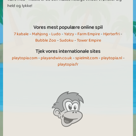
held og lykke!
Vores mest populære online spil
7 kabale
-
Mahjong
-
Ludo
-
Yatzy
-
Farm Empire
-
Hjerterfri
-
Bubble Zoo
-
Sudoku
-
Tower Empire
Tjek vores internationale sites
playtopia.com
-
playandwin.co.uk
-
spielmit.com
-
playtopia.nl
-
playtopia.fr