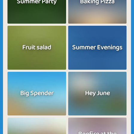
Summer Party
Baking Pizza
Fruit salad
Summer Evenings
Big Spender
Hey June