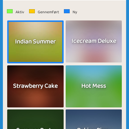
Aktiv
Gennemført
Ny
Icecream Deluxe
Indian Summer
Strawberry Cake
Hot Mess