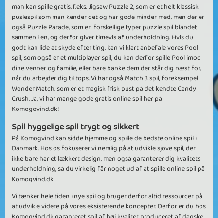
man kan spille gratis, f.eks. Jigsaw Puzzle 2, som er et helt klassisk
puslespil som man kender det og har gode minder med, men der er
også Puzzle Parade, som en forskellige typer puzzle spil blandet
sammen i en, og derfor giver timevis af underholdning. Hvis du
godt kan lide at skyde efter ting, kan vi klart anbefale vores Pool
spil, som også er et multiplayer spil, du kan derfor spille Pool imod
dine venner og familie, eller bare banke dem der står dig næst for,
når du arbejder dig til tops. Vi har også Match 3 spil, foreksempel
Wonder Match, som er et magisk frisk pust på det kendte Candy
Crush. Ja, vi har mange gode gratis online spil her på
Komogovind.dk!
Spil hyggelige spil trygt og sikkert
På Komogvind kan sidde hjemme og spille de bedste online spil i
Danmark. Hos os fokuserer vi nemlig på at udvikle sjove spil, der
ikke bare har et lækkert design, men også garanterer dig kvalitets
underholdning, så du virkelig får noget ud af at spille online spil på
Komogvind.dk.
Vi tænker hele tiden i nye spil og bruger derfor altid ressourcer på
at udvikle videre på vores eksisterende koncepter. Derfor er du hos
Komogvind.dk garanteret spil af høj kvalitet produceret af danske