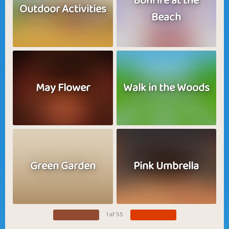
Bonfire at the
Outdoor Activities
Beach
May Flower
Walk in the Woods
Green Garden
Pink Umbrella
1 af 55