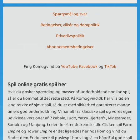
Spørgsmål og svar
Betingelser, vilkår og datapolitik
Privatlivspolitik
Abonnementsbetingelser
Følg Komogvind på
YouTube
,
Facebook
og
TikTok
Spil online gratis spil her
Hvis du ønsker spænding og masser af underholdende online spil,
så er du kommet til det rette sted. På Komogvind.dk har vi altid en
lang række af sjove spil, så du er med sikkerhed garanteret mange
timers god underholdning. Vi har alt fra klassiske spil og vores egen
udviklede versioner af 7 kabale, Ludo, Yatzy, Hjerterfri, Minestryger,
Sudoku og Mahjong. Leder du efter de kendte Idle Clicker spil Farm
Empire og Tower Empire er det ligeledes her hos kom og vind du
finder dem. Er du mere til puslespil har vi også en håndful gode spil