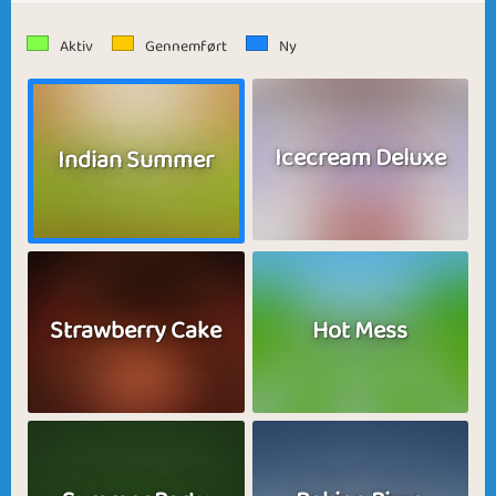
Aktiv
Gennemført
Ny
Icecream Deluxe
Indian Summer
Strawberry Cake
Hot Mess