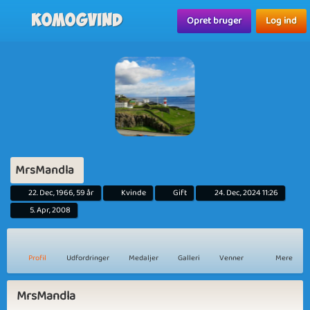
Komogvind
Opret bruger
Log ind
MrsMandla
22. Dec, 1966, 59 år
Kvinde
Gift
24. Dec, 2024 11:26
5. Apr, 2008
Profil
Udfordringer
Medaljer
Galleri
Venner
Mere
MrsMandla