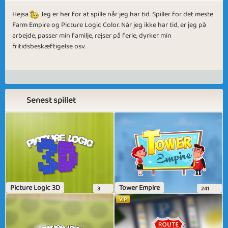
Hejsa.
Jeg er her for at spille når jeg har tid. Spiller for det meste
Farm Empire og Picture Logic Color. Når jeg ikke har tid, er jeg på
arbejde, passer min familje, rejser på ferie, dyrker min
fritidsbeskæftigelse osv.
Senest spillet
Picture Logic 3D
Tower Empire
3
241
VIP