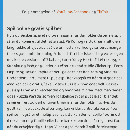
Følg Komogvind på
YouTube
,
Facebook
og
TikTok
Spil online gratis spil her
Hvis du ønsker spænding og masser af underholdende online spil,
så er du kommet til det rette sted. På Komogvind.dk har vi altid en
lang række af sjove spil, så du er med sikkerhed garanteret mange
timers god underholdning. Vi har alt fra klassiske spil og vores egen
udviklede versioner af 7 kabale, Ludo, Yatzy, Hjerterfri, Minestryger,
Sudoku og Mahjong. Leder du efter de kendte Idle Clicker spil Farm
Empire og Tower Empire er det ligeledes her hos kom og vind du
finder dem. Er du mere til puslespil har vi også en håndful gode spil
man kan spille gratis, f.eks. Jigsaw Puzzle 2, som er et helt klassisk
puslespil som man kender det og har gode minder med, men der er
også Puzzle Parade, som en forskellige typer puzzle spil blandet
sammen i en, og derfor giver timevis af underholdning. Hvis du
godt kan lide at skyde efter ting, kan vi klart anbefale vores Pool
spil, som også er et multiplayer spil, du kan derfor spille Pool imod
dine venner og familie, eller bare banke dem der står dig næst for,
når du arbejder dig til tops. Vi har også Match 3 spil, foreksempel