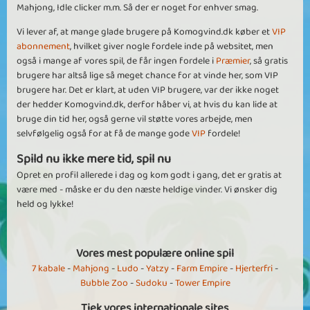
Mahjong, Idle clicker m.m. Så der er noget for enhver smag.
Vi lever af, at mange glade brugere på Komogvind.dk køber et
VIP
abonnement
, hvilket giver nogle fordele inde på websitet, men
også i mange af vores spil, de får ingen fordele i
Præmier
, så gratis
brugere har altså lige så meget chance for at vinde her, som VIP
brugere har. Det er klart, at uden VIP brugere, var der ikke noget
der hedder Komogvind.dk, derfor håber vi, at hvis du kan lide at
bruge din tid her, også gerne vil støtte vores arbejde, men
selvfølgelig også for at få de mange gode
VIP
fordele!
Spild nu ikke mere tid, spil nu
Opret en profil allerede i dag og kom godt i gang, det er gratis at
være med - måske er du den næste heldige vinder. Vi ønsker dig
held og lykke!
Vores mest populære online spil
7 kabale
-
Mahjong
-
Ludo
-
Yatzy
-
Farm Empire
-
Hjerterfri
-
Bubble Zoo
-
Sudoku
-
Tower Empire
Tjek vores internationale sites