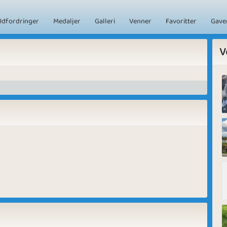
Udfordringer
Medaljer
Galleri
Venner
Favoritter
Gave
V