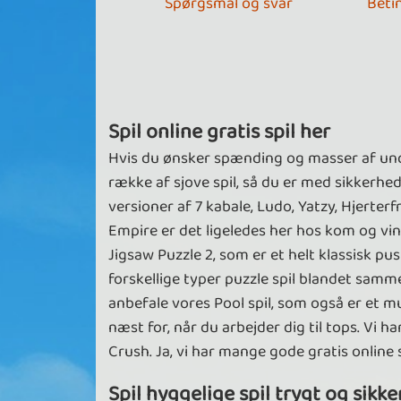
Spørgsmål og svar
Betin
Spil online gratis spil her
Hvis du ønsker spænding og masser af under
række af sjove spil, så du er med sikkerhe
versioner af 7 kabale, Ludo, Yatzy, Hjerter
Empire er det ligeledes her hos kom og vind
Jigsaw Puzzle 2, som er et helt klassisk 
forskellige typer puzzle spil blandet samme
anbefale vores Pool spil, som også er et mu
næst for, når du arbejder dig til tops. Vi
Crush. Ja, vi har mange gode gratis online
Spil hyggelige spil trygt og sikke