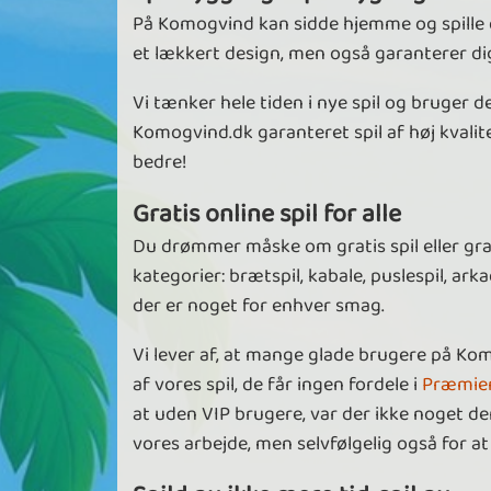
På Komogvind kan sidde hjemme og spille de
et lækkert design, men også garanterer dig 
Vi tænker hele tiden i nye spil og bruger d
Komogvind.dk garanteret spil af høj kvalite
bedre!
Gratis online spil for alle
Du drømmer måske om gratis spil eller gratis
kategorier: brætspil, kabale, puslespil, ark
der er noget for enhver smag.
Vi lever af, at mange glade brugere på Ko
af vores spil, de får ingen fordele i
Præmie
at uden VIP brugere, var der ikke noget der
vores arbejde, men selvfølgelig også for 