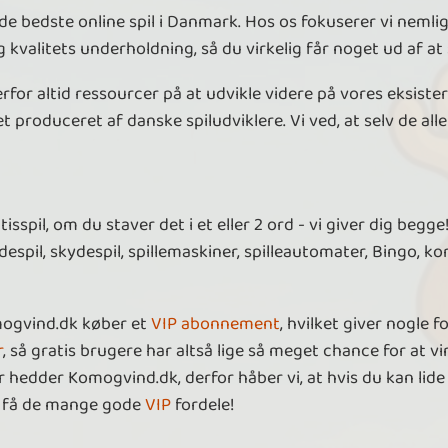
 bedste online spil i Danmark. Hos os fokuserer vi nemlig p
kvalitets underholdning, så du virkelig får noget ud af at 
erfor altid ressourcer på at udvikle videre på vores eksist
t produceret af danske spiludviklere. Vi ved, at selv de all
spil, om du staver det i et eller 2 ord - vi giver dig begge! 
adespil, skydespil, spillemaskiner, spilleautomater, Bingo, ko
mogvind.dk køber et
VIP abonnement
, hvilket giver nogle 
r
, så gratis brugere har altså lige så meget chance for at vi
 hedder Komogvind.dk, derfor håber vi, at hvis du kan lide a
at få de mange gode
VIP
fordele!