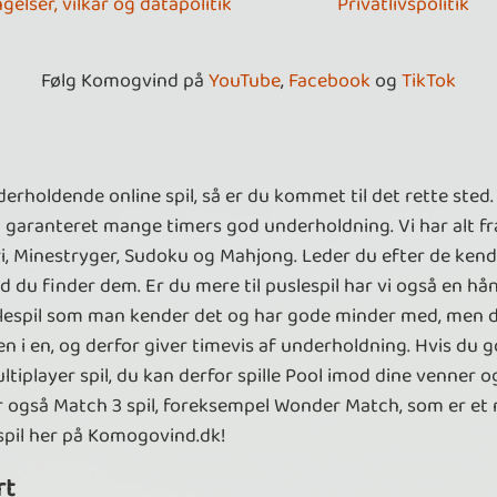
gelser, vilkår og datapolitik
Privatlivspolitik
Følg Komogvind på
YouTube
,
Facebook
og
TikTok
holdende online spil, så er du kommet til det rette sted. 
d garanteret mange timers god underholdning. Vi har alt fra
fri, Minestryger, Sudoku og Mahjong. Leder du efter de ken
 du finder dem. Er du mere til puslespil har vi også en hånd
puslespil som man kender det og har gode minder med, men 
n i en, og derfor giver timevis af underholdning. Hvis du god
ltiplayer spil, du kan derfor spille Pool imod dine venner o
 har også Match 3 spil, foreksempel Wonder Match, som er e
 spil her på Komogovind.dk!
rt