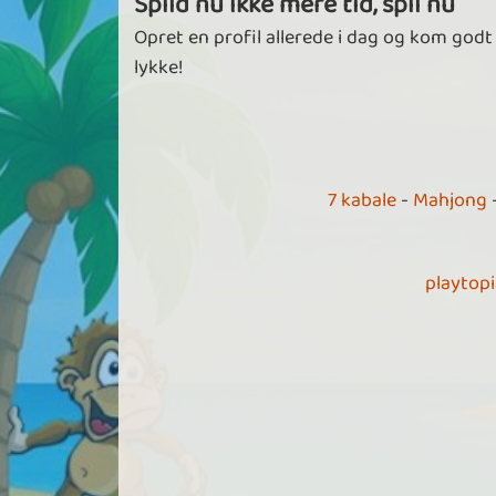
Spild nu ikke mere tid, spil nu
Opret en profil allerede i dag og kom godt
lykke!
7 kabale
-
Mahjong
playtop