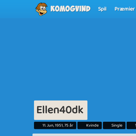
Spil
Præmier
Komogvind
Ellen40dk
11. Jun, 1951, 75 år
Kvinde
Single