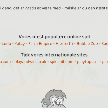
 i gang, det er gratis at være med - måske er du den næste 
Vores mest populære online spil
-
Ludo
-
Yatzy
-
Farm Empire
-
Hjerterfri
-
Bubble Zoo
-
Su
Tjek vores internationale sites
ia.com
-
playandwin.co.uk
-
spielmit.com
-
playtopia.nl
-
pla