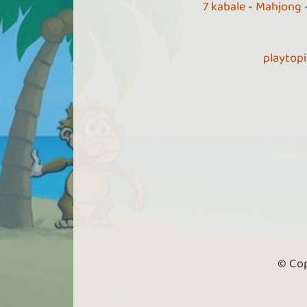
7 kabale
-
Mahjong
playtop
© Cop