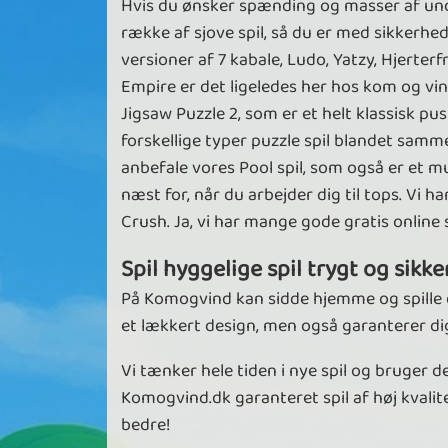
Hvis du ønsker spænding og masser af under
række af sjove spil, så du er med sikkerhe
versioner af 7 kabale, Ludo, Yatzy, Hjerter
Empire er det ligeledes her hos kom og vind
Jigsaw Puzzle 2, som er et helt klassisk 
forskellige typer puzzle spil blandet samme
anbefale vores Pool spil, som også er et mu
næst for, når du arbejder dig til tops. Vi
Crush. Ja, vi har mange gode gratis online
Spil hyggelige spil trygt og sikke
På Komogvind kan sidde hjemme og spille de
et lækkert design, men også garanterer dig 
Vi tænker hele tiden i nye spil og bruger d
Komogvind.dk garanteret spil af høj kvalite
bedre!