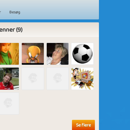
r
Besøg
enner (9)
Se flere