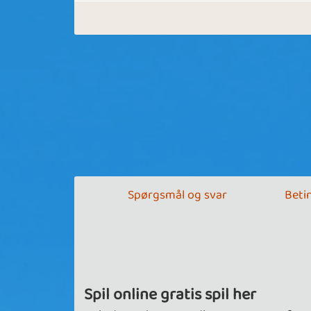
Spørgsmål og svar
Betin
Spil online gratis spil her