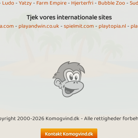
-
Ludo
-
Yatzy
-
Farm Empire
-
Hjerterfri
-
Bubble Zoo
-
Su
Tjek vores internationale sites
ia.com
-
playandwin.co.uk
-
spielmit.com
-
playtopia.nl
-
pla
yright 2000-2026 Komogvind.dk - Alle rettigheder forbe
Kontakt Komogvind.dk