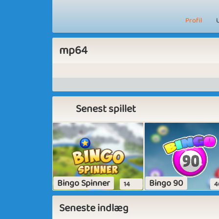
Profil
mp64
Senest spillet
Bingo Spinner
Bingo 90
14
4
Seneste indlæg