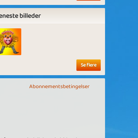
eneste billeder
Se flere
Abonnementsbetingelser