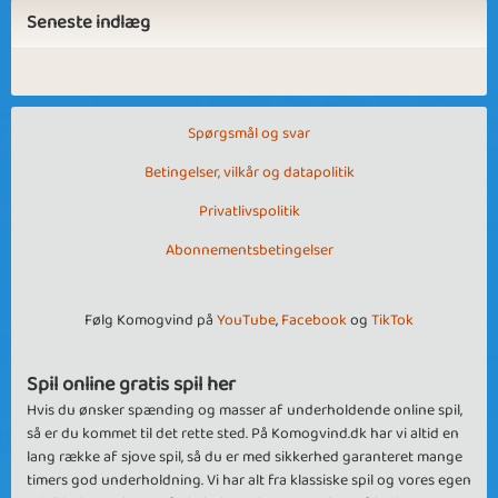
Seneste indlæg
Spørgsmål og svar
Betingelser, vilkår og datapolitik
Privatlivspolitik
Abonnementsbetingelser
Følg Komogvind på
YouTube
,
Facebook
og
TikTok
Spil online gratis spil her
Hvis du ønsker spænding og masser af underholdende online spil,
så er du kommet til det rette sted. På Komogvind.dk har vi altid en
lang række af sjove spil, så du er med sikkerhed garanteret mange
timers god underholdning. Vi har alt fra klassiske spil og vores egen