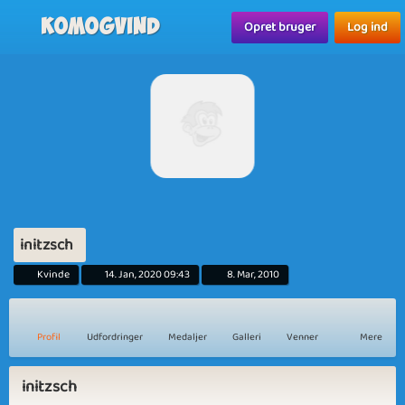
Komogvind
Opret bruger
Log ind
initzsch
Kvinde
14. Jan, 2020 09:43
8. Mar, 2010
Profil
Udfordringer
Medaljer
Galleri
Venner
Mere
initzsch