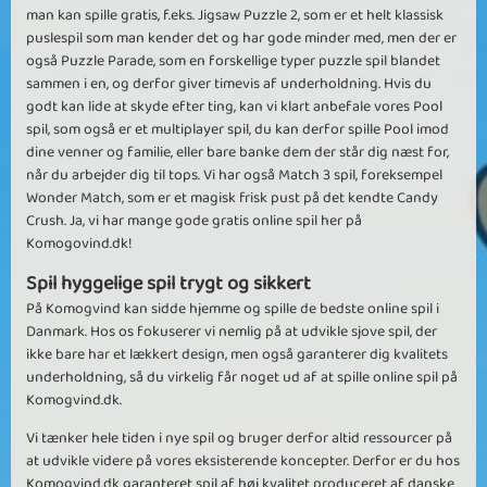
man kan spille gratis, f.eks. Jigsaw Puzzle 2, som er et helt klassisk
puslespil som man kender det og har gode minder med, men der er
også Puzzle Parade, som en forskellige typer puzzle spil blandet
sammen i en, og derfor giver timevis af underholdning. Hvis du
godt kan lide at skyde efter ting, kan vi klart anbefale vores Pool
spil, som også er et multiplayer spil, du kan derfor spille Pool imod
dine venner og familie, eller bare banke dem der står dig næst for,
når du arbejder dig til tops. Vi har også Match 3 spil, foreksempel
Wonder Match, som er et magisk frisk pust på det kendte Candy
Crush. Ja, vi har mange gode gratis online spil her på
Komogovind.dk!
Spil hyggelige spil trygt og sikkert
På Komogvind kan sidde hjemme og spille de bedste online spil i
Danmark. Hos os fokuserer vi nemlig på at udvikle sjove spil, der
ikke bare har et lækkert design, men også garanterer dig kvalitets
underholdning, så du virkelig får noget ud af at spille online spil på
Komogvind.dk.
Vi tænker hele tiden i nye spil og bruger derfor altid ressourcer på
at udvikle videre på vores eksisterende koncepter. Derfor er du hos
Komogvind.dk garanteret spil af høj kvalitet produceret af danske