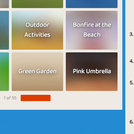
Outdoor
Bonfire at the
Activities
Beach
3.
4.
Green Garden
Pink Umbrella
5.
1 af 55
6.