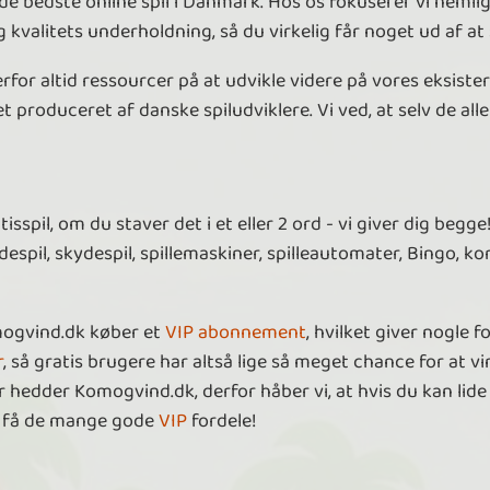
 bedste online spil i Danmark. Hos os fokuserer vi nemlig p
kvalitets underholdning, så du virkelig får noget ud af at 
erfor altid ressourcer på at udvikle videre på vores eksist
t produceret af danske spiludviklere. Vi ved, at selv de all
spil, om du staver det i et eller 2 ord - vi giver dig begge! 
adespil, skydespil, spillemaskiner, spilleautomater, Bingo, ko
mogvind.dk køber et
VIP abonnement
, hvilket giver nogle 
r
, så gratis brugere har altså lige så meget chance for at vi
 hedder Komogvind.dk, derfor håber vi, at hvis du kan lide a
at få de mange gode
VIP
fordele!