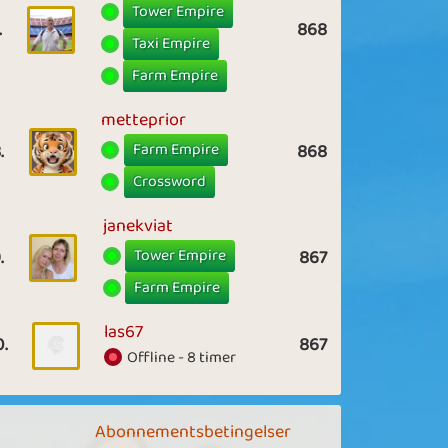
Tower Empire
.
868
Taxi Empire
Farm Empire
metteprior
Farm Empire
.
868
Crossword
janekviat
Tower Empire
.
867
Farm Empire
las67
0.
867
Offline - 8 timer
Abonnementsbetingelser