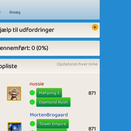
r
Besøg
jælp til udfordringer
ennemført: 0 (0%)
Opdateres hver time
opliste
nussie
Mahjong 3
871
Diamond Rush
MortenBrogaard
Tower Empire
871