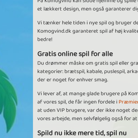
På Komogvind kan sidde hjemme og spille de
et lækkert design, men også garanterer dig 
Vi tænker hele tiden i nye spil og bruger d
Komogvind.dk garanteret spil af høj kvalite
bedre!
Gratis online spil for alle
Du drømmer måske om gratis spil eller gratis
kategorier: brætspil, kabale, puslespil, ark
der er noget for enhver smag.
Vi lever af, at mange glade brugere på Ko
af vores spil, de får ingen fordele i
Præmie
at uden VIP brugere, var der ikke noget der
vores arbejde, men selvfølgelig også for 
Spild nu ikke mere tid, spil nu