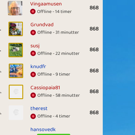
Vingaamusen
868
Offline - 14 timer
Grundvad
.
868
Offline - 31 minutter
susj
.
868
Offline - 22 minutter
knudfr
.
868
Offline - 9 timer
Cassiopaia81
.
868
Offline - 58 minutter
therest
.
868
Offline - 4 timer
hansovedk