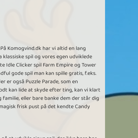
På Komogvind.dk har vi altid en lang
 klassiske spil og vores egen udviklede
dte Idle Clicker spil Farm Empire og Tower
ful gode spil man kan spille gratis, f.eks.
der er også Puzzle Parade, som en
t kan lide at skyde efter ting, kan vi klart
g familie, eller bare banke dem der står dig
t magisk frisk pust på det kendte Candy