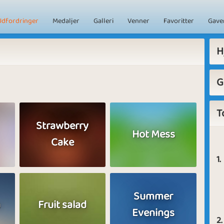
Udfordringer
Medaljer
Galleri
Venner
Favoritter
Gave
H
G
T
Strawberry
Hot Mess
Cake
1.
Summer
a
Fruit salad
Evenings
2.