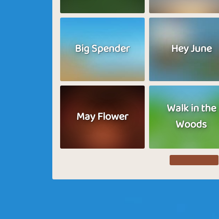
Big Spender
Hey June
Walk in the
May Flower
Woods