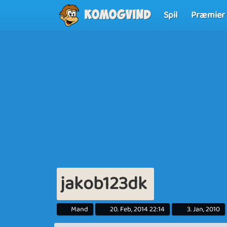
Spil
Præmier
Komogvind
jakob123dk
Mand
20. Feb, 2014 22:14
3. Jan, 2010