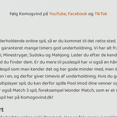
Følg Komogvind på
YouTube
,
Facebook
og
TikTok
holdende online spil, så er du kommet til det rette sted. 
d garanteret mange timers god underholdning. Vi har alt fra
fri, Minestryger, Sudoku og Mahjong. Leder du efter de ken
 du finder dem. Er du mere til puslespil har vi også en hånd
puslespil som man kender det og har gode minder med, men 
n i en, og derfor giver timevis af underholdning. Hvis du god
ltiplayer spil, du kan derfor spille Pool imod dine venner o
 har også Match 3 spil, foreksempel Wonder Match, som er e
 spil her på Komogovind.dk!
rt