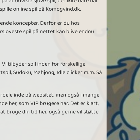
å at udvikle sjove spil, der ikke bare har
spille online spil på Komogvind.dk.
erende koncepter. Derfor er du hos
ersjoveste spil på nettet kan blive endnu
Vi tilbyder spil inden for forskellige
rtspil, Sudoku, Mahjong, Idle clicker m.m. Så
fordele inde på websitet, men også i mange
nde her, som VIP brugere har. Det er klart,
t bruge din tid her, også gerne vil støtte