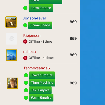
Color
Farm Empire
Jonson4ever
869
Crime Scene
Riejensen
869
Offline - 1 time
milleca
869
Offline - 4 timer
farmorsanne6
Tower Empire
Time Machine
.
869
Taxi Empire
Farm Empire