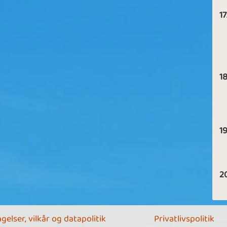
17
18
19
2
gelser, vilkår og datapolitik
Privatlivspolitik