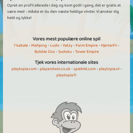
Opret en profil allerede i dag og kom godt i gang, det er gratis at
være med - måske er du den næste heldige vinder. Vi ønsker dig
held og lykke!
Vores mest populære online spil
7 kabale
-
Mahjong
-
Ludo
-
Yatzy
-
Farm Empire
-
Hjerterfri
-
Bubble Zoo
-
Sudoku
-
Tower Empire
Tjek vores internationale sites
playtopia.com
-
playandwin.co.uk
-
spielmit.com
-
playtopia.nl
-
playtopia.fr