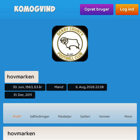
Komogvind
Opret bruger
Log ind
hovmarken
30. Jun, 1963, 63 år
Mand
6. Aug, 2026 22:28
31. Dec, 2011
Profil
Udfordringer
Medaljer
Galleri
Venner
Mere
hovmarken