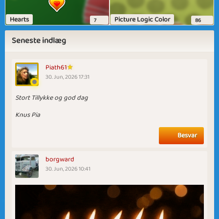
Hearts
Picture Logic Color
7
86
Seneste indlæg
Piath61
30. Jun, 2026 17:31
Stort Tillykke og god dag
Knus Pia
Besvar
borgward
30. Jun, 2026 10:41