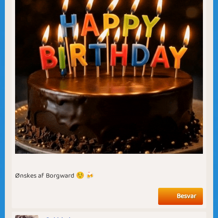
Ønskes af Borgward ☺ 🍻
Besvar