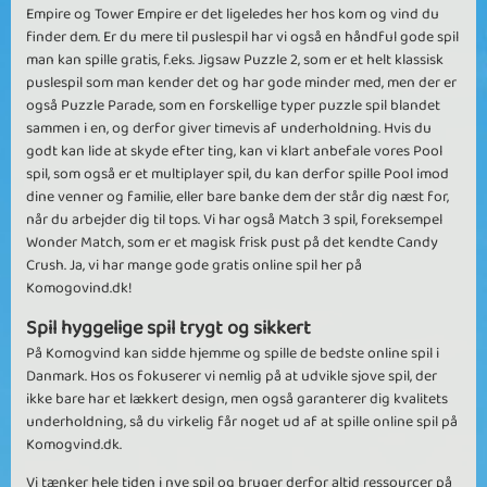
Empire og Tower Empire er det ligeledes her hos kom og vind du
finder dem. Er du mere til puslespil har vi også en håndful gode spil
man kan spille gratis, f.eks. Jigsaw Puzzle 2, som er et helt klassisk
puslespil som man kender det og har gode minder med, men der er
også Puzzle Parade, som en forskellige typer puzzle spil blandet
sammen i en, og derfor giver timevis af underholdning. Hvis du
godt kan lide at skyde efter ting, kan vi klart anbefale vores Pool
spil, som også er et multiplayer spil, du kan derfor spille Pool imod
dine venner og familie, eller bare banke dem der står dig næst for,
når du arbejder dig til tops. Vi har også Match 3 spil, foreksempel
Wonder Match, som er et magisk frisk pust på det kendte Candy
Crush. Ja, vi har mange gode gratis online spil her på
Komogovind.dk!
Spil hyggelige spil trygt og sikkert
På Komogvind kan sidde hjemme og spille de bedste online spil i
Danmark. Hos os fokuserer vi nemlig på at udvikle sjove spil, der
ikke bare har et lækkert design, men også garanterer dig kvalitets
underholdning, så du virkelig får noget ud af at spille online spil på
Komogvind.dk.
Vi tænker hele tiden i nye spil og bruger derfor altid ressourcer på