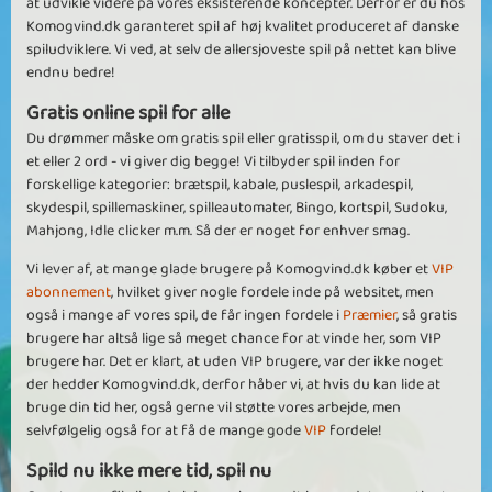
at udvikle videre på vores eksisterende koncepter. Derfor er du hos
Komogvind.dk garanteret spil af høj kvalitet produceret af danske
spiludviklere. Vi ved, at selv de allersjoveste spil på nettet kan blive
endnu bedre!
Gratis online spil for alle
Du drømmer måske om gratis spil eller gratisspil, om du staver det i
et eller 2 ord - vi giver dig begge! Vi tilbyder spil inden for
forskellige kategorier: brætspil, kabale, puslespil, arkadespil,
skydespil, spillemaskiner, spilleautomater, Bingo, kortspil, Sudoku,
Mahjong, Idle clicker m.m. Så der er noget for enhver smag.
Vi lever af, at mange glade brugere på Komogvind.dk køber et
VIP
abonnement
, hvilket giver nogle fordele inde på websitet, men
også i mange af vores spil, de får ingen fordele i
Præmier
, så gratis
brugere har altså lige så meget chance for at vinde her, som VIP
brugere har. Det er klart, at uden VIP brugere, var der ikke noget
der hedder Komogvind.dk, derfor håber vi, at hvis du kan lide at
bruge din tid her, også gerne vil støtte vores arbejde, men
selvfølgelig også for at få de mange gode
VIP
fordele!
Spild nu ikke mere tid, spil nu