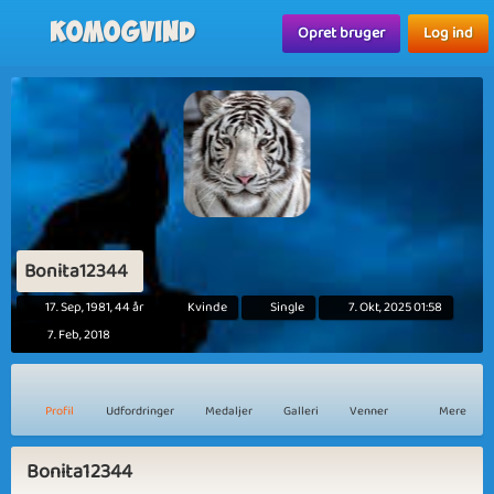
Komogvind
Opret bruger
Log ind
Bonita12344
17. Sep, 1981, 44 år
Kvinde
Single
7. Okt, 2025 01:58
7. Feb, 2018
Profil
Udfordringer
Medaljer
Galleri
Venner
Mere
Bonita12344