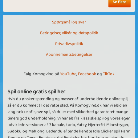
Se flere
Spørgsmål og svar
Betingelser, vilkår og datapolitik
Privatlivspolitik
Abonnementsbetingelser
Følg Komogvind på
YouTube
,
Facebook
og
TikTok
Spil online gratis spil her
Hvis du ønsker spænding og masser af underholdende online spil,
så er du kommet til det rette sted. På Komogvind.dk har vi altid en
lang række af sjove spil, så du er med sikkerhed garanteret mange
timers god underholdning. Vi har alt fra klassiske spil og vores egen
udviklede versioner af 7 kabale, Ludo, Yatzy, Hjerterfri, Minestryger,
Sudoku og Mahjong. Leder du efter de kendte Idle Clicker spil Farm
Empire og Tower Empire er det ligeledes her hos kom og vind du