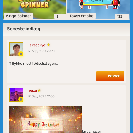
Bingo Spinner
Tower Empire
9
132
Seneste indlæg
Faktapige1
17. Sep, 2025 20:51
Tillykke med fødselsdagen...
Besvar
neser
17. Sep, 2025 12:06
knus neser