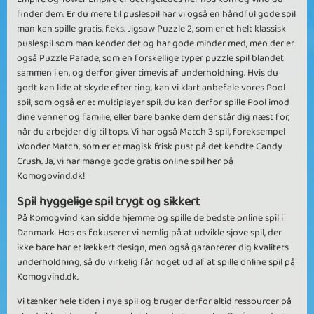
finder dem. Er du mere til puslespil har vi også en håndful gode spil
man kan spille gratis, f.eks. Jigsaw Puzzle 2, som er et helt klassisk
puslespil som man kender det og har gode minder med, men der er
også Puzzle Parade, som en forskellige typer puzzle spil blandet
sammen i en, og derfor giver timevis af underholdning. Hvis du
godt kan lide at skyde efter ting, kan vi klart anbefale vores Pool
spil, som også er et multiplayer spil, du kan derfor spille Pool imod
dine venner og familie, eller bare banke dem der står dig næst for,
når du arbejder dig til tops. Vi har også Match 3 spil, foreksempel
Wonder Match, som er et magisk frisk pust på det kendte Candy
Crush. Ja, vi har mange gode gratis online spil her på
Komogovind.dk!
Spil hyggelige spil trygt og sikkert
På Komogvind kan sidde hjemme og spille de bedste online spil i
Danmark. Hos os fokuserer vi nemlig på at udvikle sjove spil, der
ikke bare har et lækkert design, men også garanterer dig kvalitets
underholdning, så du virkelig får noget ud af at spille online spil på
Komogvind.dk.
Vi tænker hele tiden i nye spil og bruger derfor altid ressourcer på