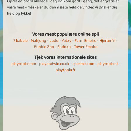
Opret en profil allerede i dag og kom godt i gang, det er gratis at
være med - måske er du den næste heldige vinder. Vi ønsker dig
held og lykke!
Vores mest populære online spil
7 kabale
-
Mahjong
-
Ludo
-
Yatzy
-
Farm Empire
-
Hjerterfri
-
Bubble Zoo
-
Sudoku
-
Tower Empire
Tjek vores internationale sites
playtopia.com
-
playandwin.co.uk
-
spielmit.com
-
playtopia.nl
-
playtopia.fr