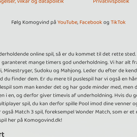
gelser, vilkår og datapolitik
Privatlivspolitik
Følg Komogvind på
YouTube
,
Facebook
og
TikTok
holdende online spil, så er du kommet til det rette sted. 
d garanteret mange timers god underholdning. Vi har alt fra
fri, Minestryger, Sudoku og Mahjong. Leder du efter de ken
 du finder dem. Er du mere til puslespil har vi også en hånd
puslespil som man kender det og har gode minder med, men 
n i en, og derfor giver timevis af underholdning. Hvis du god
ltiplayer spil, du kan derfor spille Pool imod dine venner o
 har også Match 3 spil, foreksempel Wonder Match, som er e
 spil her på Komogovind.dk!
rt