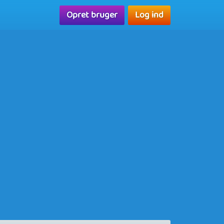
Opret bruger
Log ind