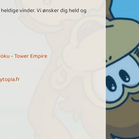
heldige vinder. Vi ønsker dig held og
doku
-
Tower Empire
ytopia.fr