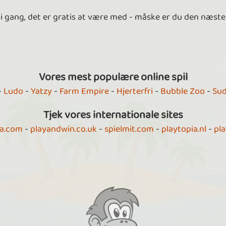
 i gang, det er gratis at være med - måske er du den næste 
Vores mest populære online spil
-
Ludo
-
Yatzy
-
Farm Empire
-
Hjerterfri
-
Bubble Zoo
-
Su
Tjek vores internationale sites
ia.com
-
playandwin.co.uk
-
spielmit.com
-
playtopia.nl
-
pla