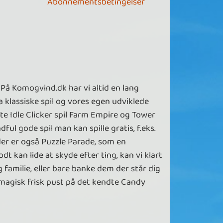
Abonnementsbetingelser
På Komogvind.dk har vi altid en lang
 klassiske spil og vores egen udviklede
dte Idle Clicker spil Farm Empire og Tower
ful gode spil man kan spille gratis, f.eks.
der er også Puzzle Parade, som en
t kan lide at skyde efter ting, kan vi klart
g familie, eller bare banke dem der står dig
t magisk frisk pust på det kendte Candy