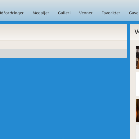
Udfordringer
Medaljer
Galleri
Venner
Favoritter
Gave
V