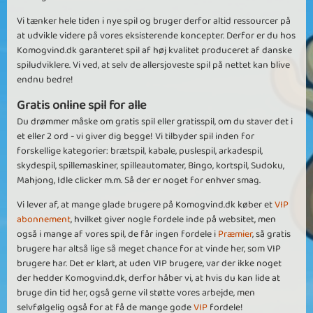
Vi tænker hele tiden i nye spil og bruger derfor altid ressourcer på
at udvikle videre på vores eksisterende koncepter. Derfor er du hos
Komogvind.dk garanteret spil af høj kvalitet produceret af danske
spiludviklere. Vi ved, at selv de allersjoveste spil på nettet kan blive
endnu bedre!
Gratis online spil for alle
Du drømmer måske om gratis spil eller gratisspil, om du staver det i
et eller 2 ord - vi giver dig begge! Vi tilbyder spil inden for
forskellige kategorier: brætspil, kabale, puslespil, arkadespil,
skydespil, spillemaskiner, spilleautomater, Bingo, kortspil, Sudoku,
Mahjong, Idle clicker m.m. Så der er noget for enhver smag.
Vi lever af, at mange glade brugere på Komogvind.dk køber et
VIP
abonnement
, hvilket giver nogle fordele inde på websitet, men
også i mange af vores spil, de får ingen fordele i
Præmier
, så gratis
brugere har altså lige så meget chance for at vinde her, som VIP
brugere har. Det er klart, at uden VIP brugere, var der ikke noget
der hedder Komogvind.dk, derfor håber vi, at hvis du kan lide at
bruge din tid her, også gerne vil støtte vores arbejde, men
selvfølgelig også for at få de mange gode
VIP
fordele!