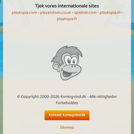
Tjek vores internationale sites
playtopia.com
-
playandwin.co.uk
-
spielmit.com
-
playtopia.nl
-
playtopia.fr
© Copyright 2000-2026 Komogvind.dk - Alle rettigheder
forbeholdes
Kontakt Komogvind.dk
Sitemap