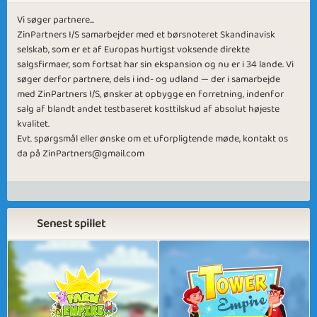
Vi søger partnere...
ZinPartners I/S samarbejder med et børsnoteret Skandinavisk
selskab, som er et af Europas hurtigst voksende direkte
salgsfirmaer, som fortsat har sin ekspansion og nu er i 34 lande. Vi
søger derfor partnere, dels i ind- og udland — der i samarbejde
med ZinPartners I/S, ønsker at opbygge en forretning, indenfor
salg af blandt andet testbaseret kosttilskud af absolut højeste
kvalitet.
Evt. spørgsmål eller ønske om et uforpligtende møde, kontakt os
da på
ZinPartners@gmail.com
Senest spillet