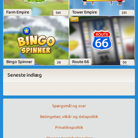
Farm Empire
Tower Empire
541
251
VIP
Bingo Spinner
Route 66
26
50
Seneste indlæg
Spørgsmål og svar
Betingelser, vilkår og datapolitik
Privatlivspolitik