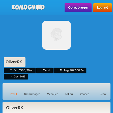
Komogvind
Opret bruger
Log ind
OliverRK
11. Feb, 1996, 30 år
Mand
12. Aug, 2022 00:24
4. Dec, 2013
Profil
Udfordringer
Medaljer
Galleri
Venner
Mere
OliverRK