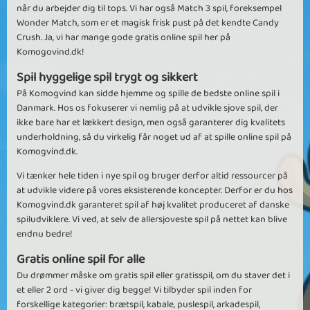
når du arbejder dig til tops. Vi har også Match 3 spil, foreksempel
Wonder Match, som er et magisk frisk pust på det kendte Candy
Crush. Ja, vi har mange gode gratis online spil her på
Komogovind.dk!
Spil hyggelige spil trygt og sikkert
På Komogvind kan sidde hjemme og spille de bedste online spil i
Danmark. Hos os fokuserer vi nemlig på at udvikle sjove spil, der
ikke bare har et lækkert design, men også garanterer dig kvalitets
underholdning, så du virkelig får noget ud af at spille online spil på
Komogvind.dk.
Vi tænker hele tiden i nye spil og bruger derfor altid ressourcer på
at udvikle videre på vores eksisterende koncepter. Derfor er du hos
Komogvind.dk garanteret spil af høj kvalitet produceret af danske
spiludviklere. Vi ved, at selv de allersjoveste spil på nettet kan blive
endnu bedre!
Gratis online spil for alle
Du drømmer måske om gratis spil eller gratisspil, om du staver det i
et eller 2 ord - vi giver dig begge! Vi tilbyder spil inden for
forskellige kategorier: brætspil, kabale, puslespil, arkadespil,