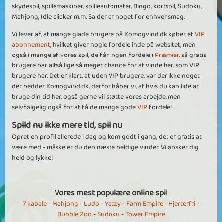
skydespil, spillemaskiner, spilleautomater, Bingo, kortspil, Sudoku,
Mahjong, Idle clicker m.m. Så der er noget for enhver smag.
Vi lever af, at mange glade brugere på Komogvind.dk køber et
VIP
abonnement
, hvilket giver nogle fordele inde på websitet, men
også i mange af vores spil, de får ingen fordele i
Præmier
, så gratis
brugere har altså lige så meget chance for at vinde her, som VIP
brugere har. Det er klart, at uden VIP brugere, var der ikke noget
der hedder Komogvind.dk, derfor håber vi, at hvis du kan lide at
bruge din tid her, også gerne vil støtte vores arbejde, men
selvfølgelig også for at få de mange gode
VIP
fordele!
Spild nu ikke mere tid, spil nu
Opret en profil allerede i dag og kom godt i gang, det er gratis at
være med - måske er du den næste heldige vinder. Vi ønsker dig
held og lykke!
Vores mest populære online spil
7 kabale
-
Mahjong
-
Ludo
-
Yatzy
-
Farm Empire
-
Hjerterfri
-
Bubble Zoo
-
Sudoku
-
Tower Empire