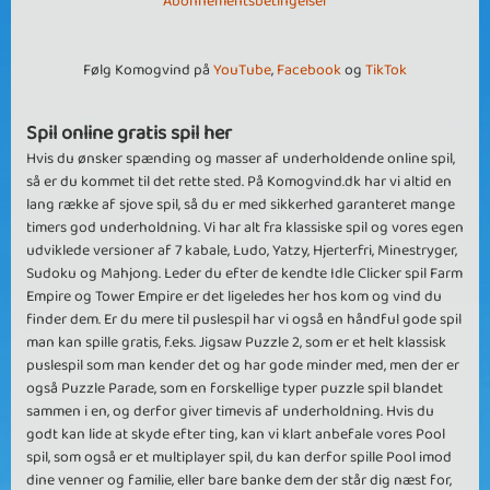
Abonnementsbetingelser
Følg Komogvind på
YouTube
,
Facebook
og
TikTok
Spil online gratis spil her
Hvis du ønsker spænding og masser af underholdende online spil,
så er du kommet til det rette sted. På Komogvind.dk har vi altid en
lang række af sjove spil, så du er med sikkerhed garanteret mange
timers god underholdning. Vi har alt fra klassiske spil og vores egen
udviklede versioner af 7 kabale, Ludo, Yatzy, Hjerterfri, Minestryger,
Sudoku og Mahjong. Leder du efter de kendte Idle Clicker spil Farm
Empire og Tower Empire er det ligeledes her hos kom og vind du
finder dem. Er du mere til puslespil har vi også en håndful gode spil
man kan spille gratis, f.eks. Jigsaw Puzzle 2, som er et helt klassisk
puslespil som man kender det og har gode minder med, men der er
også Puzzle Parade, som en forskellige typer puzzle spil blandet
sammen i en, og derfor giver timevis af underholdning. Hvis du
godt kan lide at skyde efter ting, kan vi klart anbefale vores Pool
spil, som også er et multiplayer spil, du kan derfor spille Pool imod
dine venner og familie, eller bare banke dem der står dig næst for,