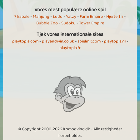
Vores mest populære online spil
7 kabale
-
Mahjong
-
Ludo
-
Yatzy
-
Farm Empire
-
Hjerterfri
-
Bubble Zoo
-
Sudoku
-
Tower Empire
Tjek vores internationale sites
playtopia.com
-
playandwin.co.uk
-
spielmit.com
-
playtopia.nl
-
playtopia.fr
© Copyright 2000-2026 Komogvind.dk - Alle rettigheder
forbeholdes