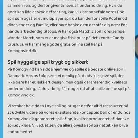
sammen i en, og derfor giver timevis af underholdning. Hvis du
godt kan lide at skyde efter ting, kan vi klart anbefale vores Pool
spil, som også er et multiplayer spil, du kan derfor spille Pool imod
dine venner og familie, eller bare banke dem der står dig næst for,
når du arbejder dig til tops. Vi har også Match 3 spil, foreksempel
Wonder Match, som er et magisk frisk pust på det kendte Candy
Crush. Ja, vi har mange gode gratis online spil her på
Komogovind.dk!
Spil hyggelige spil trygt og sikkert
På Komogvind kan sidde hjemme og spille de bedste online spil i
Danmark. Hos os fokuserer vi nemlig på at udvikle sjove spil, der
ikke bare har et lækkert design, men også garanterer dig kvalitets
underholdning, så du virkelig får noget ud af at spille online spil på
Komogvind.dk.
Vi tænker hele tiden i nye spil og bruger derfor altid ressourcer på
at udvikle videre på vores eksisterende koncepter. Derfor er du hos
Komogvind.dk garanteret spil af høj kvalitet produceret af danske
spiludviklere. Vi ved, at selv de allersjoveste spil på nettet kan blive
endnu bedre!