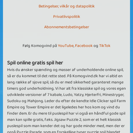
Betingelser, vilkår og datapolitik
Privatlivspolitik
Abonnementsbetingelser
Følg Komogvind på
YouTube
,
Facebook
og
TikTok
Spil online gratis spil her
Hvis du ønsker spænding og masser af underholdende online spil,
så er du kommet til det rette sted. På Komogvind.dk har vi altid en
lang række af sjove spil, så du er med sikkerhed garanteret mange
timers god underholdning. Vi har alt fra klassiske spil og vores egen
udviklede versioner af 7 kabale, Ludo, Yatzy, Hjerterfri, Minestryger,
Sudoku og Mahjong. Leder du efter de kendte Idle Clicker spil Farm
Empire og Tower Empire er det ligeledes her hos kom og vind du
finder dem. Er du mere til puslespil har vi også en håndful gode spil
man kan spille gratis, f.eks. Jigsaw Puzzle 2, som er et helt klassisk
puslespil som man kender det og har gode minder med, men der er
også Puzzle Parade, som en forskellige typer puzzle spil blandet