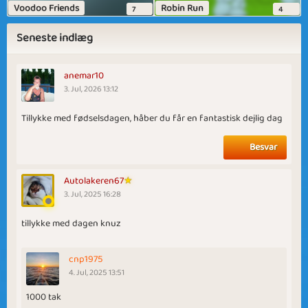
Voodoo Friends
Robin Run
7
4
Seneste indlæg
anemar10
3. Jul, 2026 13:12
Tillykke med fødselsdagen, håber du får en fantastisk dejlig dag
Besvar
Autolakeren67
3. Jul, 2025 16:28
tillykke med dagen knuz
cnp1975
4. Jul, 2025 13:51
1000 tak