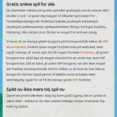
Gratis online spil for alle
Du drømmer måske om gratis spil eller gratisspil, om du staver det i
et eller 2 ord - vi giver dig begge! Vi tilbyder spil inden for
forskellige kategorier: brætspil, kabale, puslespil, arkadespil,
skydespil, spillemaskiner, spilleautomater, Bingo, kortspil, Sudoku,
Mahjong, Idle clicker m.m. Så der er noget for enhver smag.
Vi lever af, at mange glade brugere på Komogvind.dk køber et
VIP
abonnement
, hvilket giver nogle fordele inde på websitet, men
også i mange af vores spil, de får ingen fordele i
Præmier
, så gratis
brugere har altså lige så meget chance for at vinde her, som VIP
brugere har. Det er klart, at uden VIP brugere, var der ikke noget
der hedder Komogvind.dk, derfor håber vi, at hvis du kan lide at
bruge din tid her, også gerne vil støtte vores arbejde, men
selvfølgelig også for at få de mange gode
VIP
fordele!
Spild nu ikke mere tid, spil nu
Opret en profil allerede i dag og kom godt i gang, det er gratis at
være med - måske er du den næste heldige vinder. Vi ønsker dig
held og lykke!