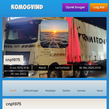
Komogvind
Opret bruger
Log ind
cnp1975
3. Jul, 1975, 51 år
Mand
I et forhold
18. Okt, 2025 20:51
29. Jan, 2022
Profil
Udfordringer
Medaljer
Galleri
Venner
Mere
cnp1975