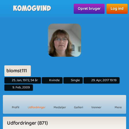
Komogvind
Opret bruger
Log ind
blomst111
25. Jan, 1972, 54 år
Kvinde
Single
29. Apr, 2017 19:19
9. Feb, 2009
Profil
Udfordringer
Medaljer
Galleri
Venner
Mere
Udfordringer (871)