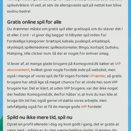
spiludviklere. Vi ved, at selv de allersjoveste spil på nettet kan blive
endnu bedre!
Gratis online spil for alle
Du drømmer måske om gratis spil eller gratisspil, om du staver det i
et eller 2 ord - vi giver dig begge! Vi tilbyder spil inden for
forskellige kategorier: brætspil, kabale, puslespil, arkadespil,
skydespil, spillemaskiner, spilleautomater, Bingo, kortspil, Sudoku,
Mahjong, Idle clicker m.m. Så der er noget for enhver smag.
Vi lever af, at mange glade brugere på Komogvind.dk køber et
VIP
abonnement
, hvilket giver nogle fordele inde på websitet, men
også i mange af vores spil, de får ingen fordele i
Præmier
, så gratis
brugere har altså lige så meget chance for at vinde her, som VIP
brugere har. Det er klart, at uden VIP brugere, var der ikke noget
der hedder Komogvind.dk, derfor håber vi, at hvis du kan lide at
bruge din tid her, også gerne vil støtte vores arbejde, men
selvfølgelig også for at få de mange gode
VIP
fordele!
Spild nu ikke mere tid, spil nu
Opret en profil allerede i dag og kom godt i gang, det er gratis at
være med - måske er du den næste heldige vinder. Vi ønsker dig