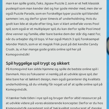
man kan spille gratis, f.eks. Jigsaw Puzzle 2, som er et helt klassisk
puslespil som man kender det og har gode minder med, men der er
også Puzzle Parade, som en forskellige typer puzzle spil blandet
sammen i en, og derfor giver timevis af underholdning. Hvis du
godt kan lide at skyde efter ting, kan vi klart anbefale vores Pool
spil, som også er et multiplayer spil, du kan derfor spille Pool imod
dine venner og familie, eller bare banke dem der står dig næst for,
når du arbejder dig til tops. Vi har også Match 3 spil, foreksempel
Wonder Match, som er et magisk frisk pust på det kendte Candy
Crush. Ja, vi har mange gode gratis online spil her på
Komogovind.dk!
Spil hyggelige spil trygt og sikkert
På Komogvind kan sidde hjemme og spille de bedste online spil i
Danmark. Hos os fokuserer vi nemlig på at udvikle sjove spil, der
ikke bare har et lækkert design, men også garanterer dig kvalitets
underholdning, så du virkelig får noget ud af at spille online spil på
Komogvind.dk.
Vi tænker hele tiden i nye spil og bruger derfor altid ressourcer på
at udvikle videre på vores eksisterende koncepter. Derfor er du hos
Komogvind.dk garanteret spil af høj kvalitet produceret af danske