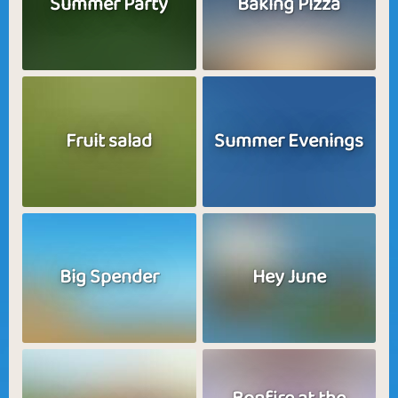
Summer Party
Baking Pizza
Fruit salad
Summer Evenings
Big Spender
Hey June