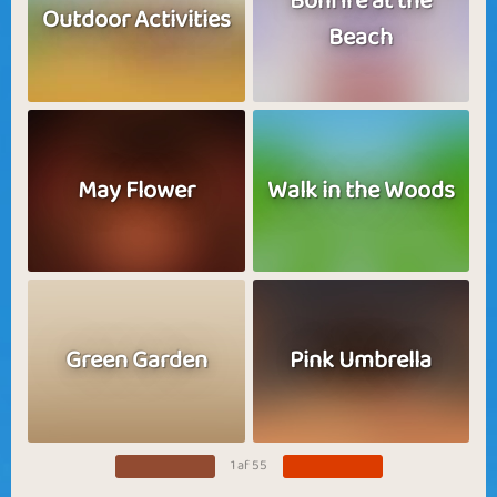
Bonfire at the
Outdoor Activities
Beach
May Flower
Walk in the Woods
Green Garden
Pink Umbrella
1 af 55