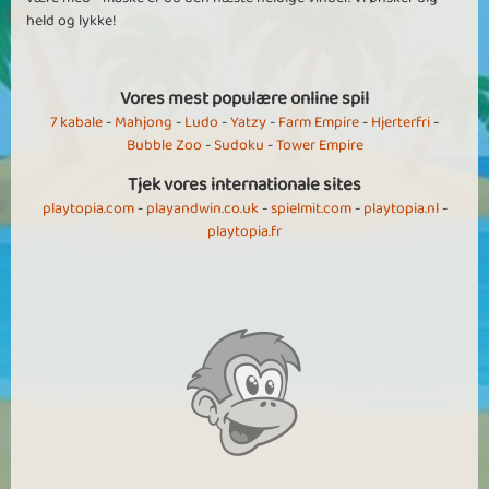
held og lykke!
Vores mest populære online spil
7 kabale
-
Mahjong
-
Ludo
-
Yatzy
-
Farm Empire
-
Hjerterfri
-
Bubble Zoo
-
Sudoku
-
Tower Empire
Tjek vores internationale sites
playtopia.com
-
playandwin.co.uk
-
spielmit.com
-
playtopia.nl
-
playtopia.fr