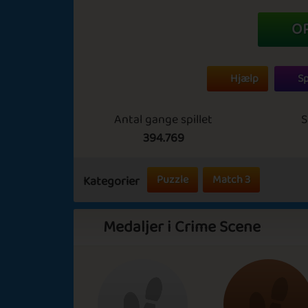
O
Hjælp
Sp
Antal gange spillet
S
394.769
Puzzle
Match 3
Kategorier
Medaljer i Crime Scene