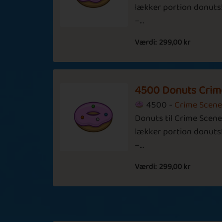
Candles
lækker portion donuts! 
–...
Værdi:
299,00 kr
Hibernation
Halloween
4500 Donuts Crim
4500 -
Crime Scen
Donuts til Crime Scene
Remember t
lækker portion donuts! 
New Beginnings
Time
–...
Værdi:
299,00 kr
Solve The Crime
Crime Solve