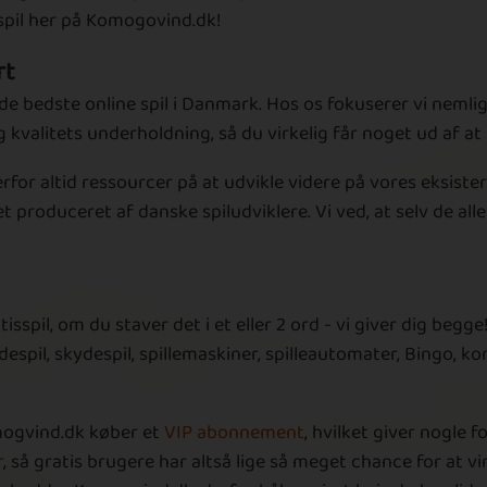
 spil her på Komogovind.dk!
rt
 bedste online spil i Danmark. Hos os fokuserer vi nemlig p
kvalitets underholdning, så du virkelig får noget ud af at 
erfor altid ressourcer på at udvikle videre på vores eksist
t produceret af danske spiludviklere. Vi ved, at selv de all
spil, om du staver det i et eller 2 ord - vi giver dig begge! 
adespil, skydespil, spillemaskiner, spilleautomater, Bingo, ko
mogvind.dk køber et
VIP abonnement
, hvilket giver nogle 
r
, så gratis brugere har altså lige så meget chance for at vi