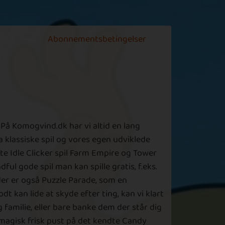
234ml
irker virkelig som et virkelig godt spil
Abonnementsbetingelser
et virker som et spil man kan hygge sig
ed i mange timer er dog bare lidt bange
or at det bliver for ens formet men det kan
lt sikkert udvides til støre højder så
læder mig til at følge med i det og des
vikling :D
På Komogvind.dk har vi altid en lang
onjek
 klassiske spil og vores egen udviklede
dte Idle Clicker spil Farm Empire og Tower
edeligt kedeligt
ful gode spil man kan spille gratis, f.eks.
der er også Puzzle Parade, som en
Se flere
t kan lide at skyde efter ting, kan vi klart
g familie, eller bare banke dem der står dig
t magisk frisk pust på det kendte Candy