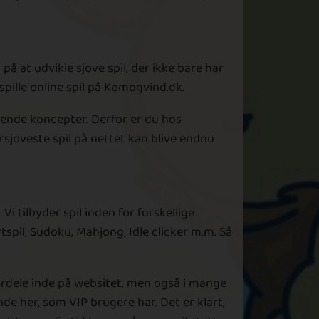
å at udvikle sjove spil, der ikke bare har
spille online spil på Komogvind.dk.
erende koncepter. Derfor er du hos
ersjoveste spil på nettet kan blive endnu
Vi tilbyder spil inden for forskellige
rtspil, Sudoku, Mahjong, Idle clicker m.m. Så
fordele inde på websitet, men også i mange
nde her, som VIP brugere har. Det er klart,