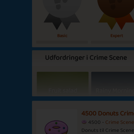
Basic
Expert
Udfordringer i Crime Scene
Fruit salad
Rainy Mornin
4500 Donuts Crim
4500 -
Crime Scen
Cinnamon
Donuts til Crime Scene
Bikini Season