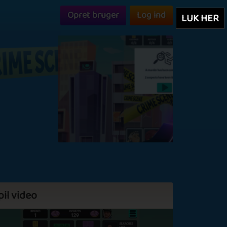
Opret bruger
Log ind
LUK HER
pil video