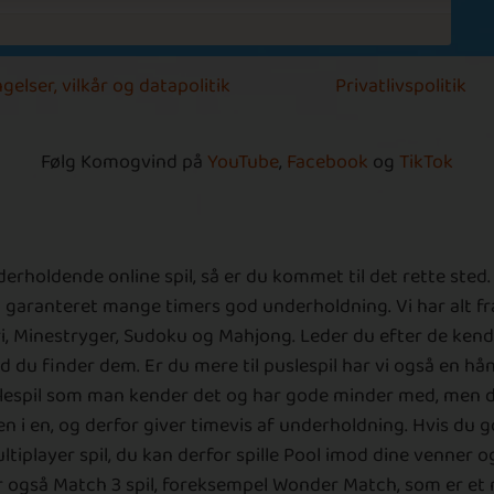
1
V
gelser, vilkår og datapolitik
Privatlivspolitik
d
m
f
Følg Komogvind på
YouTube
,
Facebook
og
TikTok
he
g
ud
holdende online spil, så er du kommet til det rette sted. 
B
d garanteret mange timers god underholdning. Vi har alt fra
fri, Minestryger, Sudoku og Mahjong. Leder du efter de ken
k
 du finder dem. Er du mere til puslespil har vi også en hånd
puslespil som man kender det og har gode minder med, men 
n i en, og derfor giver timevis af underholdning. Hvis du god
ltiplayer spil, du kan derfor spille Pool imod dine venner o
 har også Match 3 spil, foreksempel Wonder Match, som er e