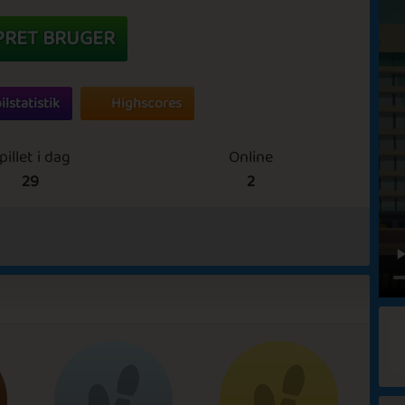
PRET BRUGER
ilstatistik
Highscores
pillet i dag
Online
29
2