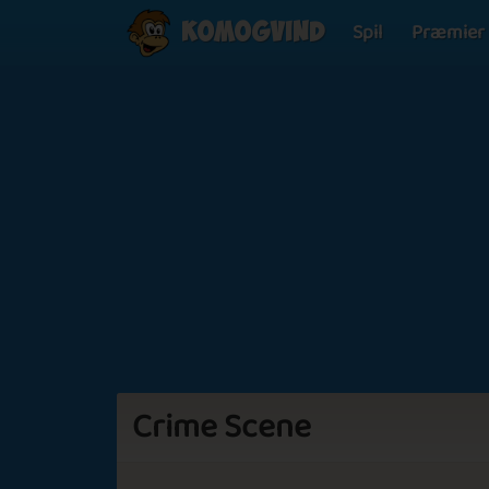
Spil
Præmier
Komogvind
Crime Scene