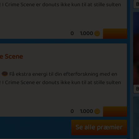
Kadze
Mance
B
I Crime Scene er donuts ikke kun til at stille sulten
G
0
1.000
Vi
Chocolate Chips
Athena
fe
e Scene
v
r
e
 🍩 Få ekstra energi til din efterforskning med en
he
L
I Crime Scene er donuts ikke kun til at stille sulten
Hot Hot
May Parade
B
F
D
0
1.000
b
s
Se alle præmier
r
e
n