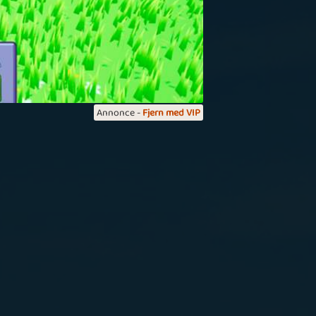
inder lidt om minestryger/sea sweeper
are som en slags opgradering af det ;) og
et er efter min mening godt :D
raken
Annonce -
Fjern med VIP
eget godt spil
t anderledes spil. Intresant og sjovt.
injii
rime Scene
igtig godt spil med timevis af
nderholdning samt forskellige
værhedsgrader med nyt forbryderalbum
ver måned.