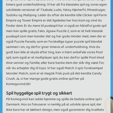
timers god underholdning. Vi har alt fra klassiske spil og vores egen
udviklede versioner af 7 kabale, Ludo, Yatzy, Hjerterfri, Minestryger,
Sudoku og Mahjong. Leder du efter de kendte Idle Clicker spil Farm
Empire og Tower Empire er det ligeledes her hos kom og vind du
finder dem. Er du mere til puslespil har vi også en håndful gode spil
man kan spille gratis, f.eks. Jigsaw Puzzle 2, som er et helt klassisk
puslespil som man kender det og har gode minder med, men der er
også Puzzle Parade, som en forskellige typer puzzle spil blandet
sammen i en, og derfor giver timevis af underholdning. Hvis du
godt kan lide at skyde efter ting, kan vi klart anbefale vores Pool
spil, som også er et multiplayer spil, du kan derfor spille Pool imod
dine venner og familie, eller bare banke dem der står dig næst for,
når du arbejder dig til tops. Vi har også Match 3 spil, foreksempel
Wonder Match, som er et magisk frisk pust på det kendte Candy
Crush. Ja, vi har mange gode gratis online spil her på
Komogovind.dk!
Spil hyggelige spil trygt og sikkert
På Komogvind kan sidde hjemme og spille de bedste online spil i
Danmark. Hos os fokuserer vi nemlig på at udvikle sjove spil, der
ikke bare har et lækkert design, men også garanterer dig kvalitets