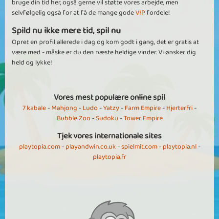
bruge din tid her, også gerne vil støtte vores arbejde, men
selvfølgelig også for at få de mange gode
VIP
fordele!
Spild nu ikke mere tid, spil nu
Opret en profil allerede i dag og kom godt i gang, det er gratis at
være med - måske er du den næste heldige vinder. Vi ønsker dig
held og lykke!
Vores mest populære online spil
7 kabale
-
Mahjong
-
Ludo
-
Yatzy
-
Farm Empire
-
Hjerterfri
-
Bubble Zoo
-
Sudoku
-
Tower Empire
Tjek vores internationale sites
playtopia.com
-
playandwin.co.uk
-
spielmit.com
-
playtopia.nl
-
playtopia.fr