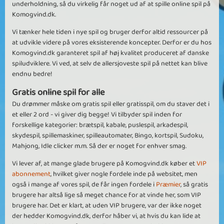
underholdning, så du virkelig får noget ud af at spille online spil på
Komogvind.dk.
Vi tænker hele tiden i nye spil og bruger derfor altid ressourcer på
at udvikle videre på vores eksisterende koncepter. Derfor er du hos
Komogvind.dk garanteret spil af høj kvalitet produceret af danske
spiludviklere. Vi ved, at selv de allersjoveste spil på nettet kan blive
endnu bedre!
Gratis online spil for alle
Du drømmer måske om gratis spil eller gratisspil, om du staver det i
et eller 2 ord - vi giver dig begge! Vi tilbyder spil inden for
forskellige kategorier: brætspil, kabale, puslespil, arkadespil,
skydespil, spillemaskiner, spilleautomater, Bingo, kortspil, Sudoku,
Mahjong, Idle clicker m.m. Så der er noget for enhver smag.
Vi lever af, at mange glade brugere på Komogvind.dk køber et
VIP
abonnement
, hvilket giver nogle fordele inde på websitet, men
også i mange af vores spil, de får ingen fordele i
Præmier
, så gratis
brugere har altså lige så meget chance for at vinde her, som VIP
brugere har. Det er klart, at uden VIP brugere, var der ikke noget
der hedder Komogvind.dk, derfor håber vi, at hvis du kan lide at