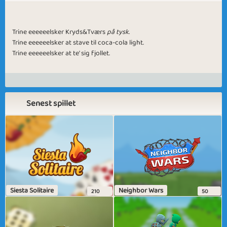
Trine eeeeeelsker Kryds&Tværs
på tysk.
Trine eeeeeelsker at stave til coca-cola light.
Trine eeeeeelsker at te' sig fjollet.
Senest spillet
Siesta Solitaire
Neighbor Wars
210
50