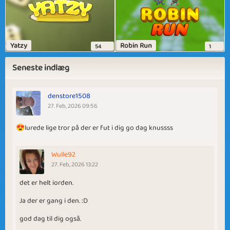
Yatzy
Robin Run
54
1
Seneste indlæg
denstore1508
27. Feb, 2026 09:56
😍lurede lige tror på der er fut i dig go dag knussss
Wulle92
27. Feb, 2026 13:22
det er helt iorden.
Ja der er gang i den. :D
god dag til dig også.