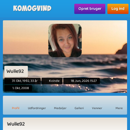
Komogvind
Opret bruger
Log ind
Wulle92
31. Okt, 1992, 33 år
Kvinde
18. Jun, 2026 15:27
1. Okt, 2008
Profil
Udfordringer
Medaljer
Galleri
Venner
Mere
Wulle92