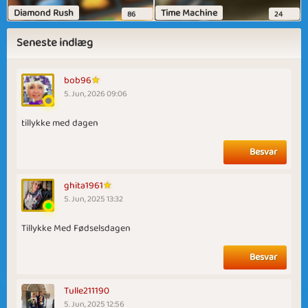
Diamond Rush
Time Machine
86
24
Seneste indlæg
bob96
5. Jun, 2026 09:06
tillykke med dagen
Besvar
ghita1961
5. Jun, 2025 13:32
Tillykke Med Fødselsdagen
Besvar
Tulle211190
5. Jun, 2025 12:56