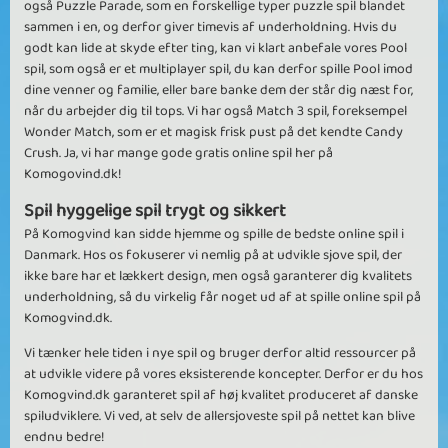
også Puzzle Parade, som en forskellige typer puzzle spil blandet
sammen i en, og derfor giver timevis af underholdning. Hvis du
godt kan lide at skyde efter ting, kan vi klart anbefale vores Pool
spil, som også er et multiplayer spil, du kan derfor spille Pool imod
dine venner og familie, eller bare banke dem der står dig næst for,
når du arbejder dig til tops. Vi har også Match 3 spil, foreksempel
Wonder Match, som er et magisk frisk pust på det kendte Candy
Crush. Ja, vi har mange gode gratis online spil her på
Komogovind.dk!
Spil hyggelige spil trygt og sikkert
På Komogvind kan sidde hjemme og spille de bedste online spil i
Danmark. Hos os fokuserer vi nemlig på at udvikle sjove spil, der
ikke bare har et lækkert design, men også garanterer dig kvalitets
underholdning, så du virkelig får noget ud af at spille online spil på
Komogvind.dk.
Vi tænker hele tiden i nye spil og bruger derfor altid ressourcer på
at udvikle videre på vores eksisterende koncepter. Derfor er du hos
Komogvind.dk garanteret spil af høj kvalitet produceret af danske
spiludviklere. Vi ved, at selv de allersjoveste spil på nettet kan blive
endnu bedre!