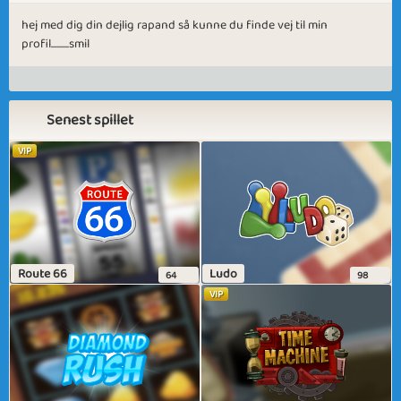
hej med dig din dejlig rapand så kunne du finde vej til min
profil..........smil
Senest spillet
VIP
Route 66
Ludo
64
98
VIP