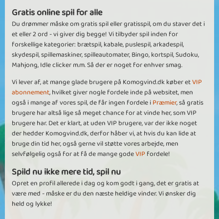
Gratis online spil for alle
Du drømmer måske om gratis spil eller gratisspil, om du staver det i
et eller 2 ord - vi giver dig begge! Vi tilbyder spil inden for
forskellige kategorier: brætspil, kabale, puslespil, arkadespil,
skydespil, spillemaskiner, spilleautomater, Bingo, kortspil, Sudoku,
Mahjong, Idle clicker m.m. Så der er noget for enhver smag.
Vi lever af, at mange glade brugere på Komogvind.dk køber et
VIP
abonnement
, hvilket giver nogle fordele inde på websitet, men
også i mange af vores spil, de får ingen fordele i
Præmier
, så gratis
brugere har altså lige så meget chance for at vinde her, som VIP
brugere har. Det er klart, at uden VIP brugere, var der ikke noget
der hedder Komogvind.dk, derfor håber vi, at hvis du kan lide at
bruge din tid her, også gerne vil støtte vores arbejde, men
selvfølgelig også for at få de mange gode
VIP
fordele!
Spild nu ikke mere tid, spil nu
Opret en profil allerede i dag og kom godt i gang, det er gratis at
være med - måske er du den næste heldige vinder. Vi ønsker dig
held og lykke!