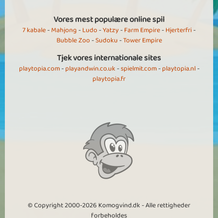
Vores mest populære online spil
7 kabale
-
Mahjong
-
Ludo
-
Yatzy
-
Farm Empire
-
Hjerterfri
-
Bubble Zoo
-
Sudoku
-
Tower Empire
Tjek vores internationale sites
playtopia.com
-
playandwin.co.uk
-
spielmit.com
-
playtopia.nl
-
playtopia.fr
© Copyright 2000-2026 Komogvind.dk - Alle rettigheder
forbeholdes