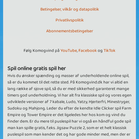
Betingelser, vilkår og datapolitik
Privatlivspolitik
Abonnementsbetingelser
Følg Komogvind på
YouTube
,
Facebook
og
TikTok
Spil online gratis spil her
Hvis du ønsker spænding og masser af underholdende online spil,
så er du kommet til det rette sted. På Komogvind.dk har vi altid en
lang række af sjove spil, så du er med sikkerhed garanteret mange
timers god underholdning. Vi har alt fra klassiske spil og vores egen
udviklede versioner af 7 kabale, Ludo, Yatzy, Hjerterfri, Minestryger,
Sudoku og Mahjong. Leder du efter de kendte Idle Clicker spil Farm
Empire og Tower Empire er det ligeledes her hos kom og vind du
finder dem. Er du mere til puslespil har vi også en håndful gode spil
man kan spille gratis, f.eks. Jigsaw Puzzle 2, som er et helt klassisk
puslespil som man kender det og har gode minder med, men der er