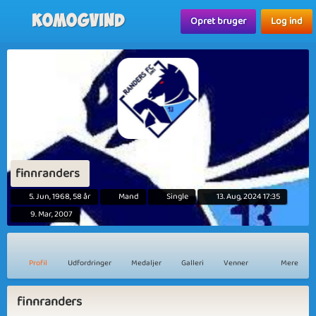
Komogvind
Opret bruger
Log ind
finnranders
5. Jun, 1968, 58 år
Mand
Single
13. Aug, 2024 17:35
9. Mar, 2007
Profil
Udfordringer
Medaljer
Galleri
Venner
Mere
finnranders