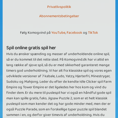
Privatlivspolitik
Abonnementsbetingelser
Følg Komogvind på
YouTube
,
Facebook
og
TikTok
Spil online gratis spil her
Hvis du ønsker spænding og masser af underholdende online spil,
så er du kommet til det rette sted. På Komogvind.dk har vi altid en
lang række af sjove spil, så du er med sikkerhed garanteret mange
timers god underholdning. Vi har alt fra klassiske spil og vores egen
udviklede versioner af 7 kabale, Ludo, Yatzy, Hjerterfri, Minestryger,
Sudoku og Mahjong. Leder du efter de kendte Idle Clicker spil Farm
Empire og Tower Empire er det ligeledes her hos kom og vind du
finder dem. Er du mere til puslespil har vi også en håndful gode spil
man kan spille gratis, f.eks. Jigsaw Puzzle 2, som er et helt klassisk
puslespil som man kender det og har gode minder med, men der er
også Puzzle Parade, som en forskellige typer puzzle spil blandet
sammen i en, og derfor giver timevis af underholdning. Hvis du