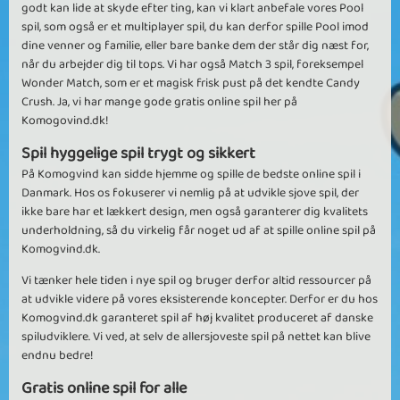
godt kan lide at skyde efter ting, kan vi klart anbefale vores Pool
spil, som også er et multiplayer spil, du kan derfor spille Pool imod
dine venner og familie, eller bare banke dem der står dig næst for,
når du arbejder dig til tops. Vi har også Match 3 spil, foreksempel
Wonder Match, som er et magisk frisk pust på det kendte Candy
Crush. Ja, vi har mange gode gratis online spil her på
Komogovind.dk!
Spil hyggelige spil trygt og sikkert
På Komogvind kan sidde hjemme og spille de bedste online spil i
Danmark. Hos os fokuserer vi nemlig på at udvikle sjove spil, der
ikke bare har et lækkert design, men også garanterer dig kvalitets
underholdning, så du virkelig får noget ud af at spille online spil på
Komogvind.dk.
Vi tænker hele tiden i nye spil og bruger derfor altid ressourcer på
at udvikle videre på vores eksisterende koncepter. Derfor er du hos
Komogvind.dk garanteret spil af høj kvalitet produceret af danske
spiludviklere. Vi ved, at selv de allersjoveste spil på nettet kan blive
endnu bedre!
Gratis online spil for alle