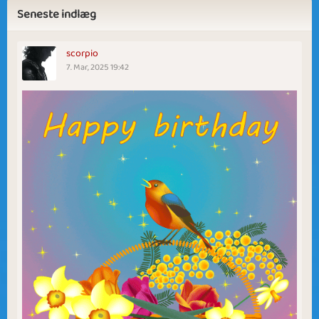
Seneste indlæg
scorpio
7. Mar, 2025 19:42