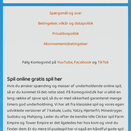
Spørgsmål og svar
Betingelser, vilkår og datapolitik
Privatlivspolitik
Abonnementsbetingelser
Følg Komogvind på
YouTube
,
Facebook
og
TikTok
Spil online gratis spil her
Hvis du ønsker spænding og masser af underholdende online spil,
så er du kommet til det rette sted. På Komogvind.dk har vi altid en
lang række af sjove spil, så du er med sikkerhed garanteret mange
timers god underholdning. Vi har alt fra klassiske spil og vores egen
udviklede versioner af 7 kabale, Ludo, Yatzy, Hjerterfri, Minestryger,
Sudoku og Mahjong. Leder du efter de kendte Idle Clicker spil Farm
Empire og Tower Empire er det ligeledes her hos kom og vind du
finder dem. Er du mere til puslespil har vi også en håndful gode spil