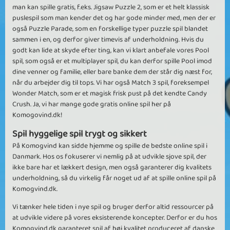
man kan spille gratis, f.eks. Jigsaw Puzzle 2, som er et helt klassisk
puslespil som man kender det og har gode minder med, men der er
også Puzzle Parade, som en forskellige typer puzzle spil blandet
sammen i en, og derfor giver timevis af underholdning. Hvis du
godt kan lide at skyde efter ting, kan vi klart anbefale vores Pool
spil, som også er et multiplayer spil, du kan derfor spille Pool imod
dine venner og familie, eller bare banke dem der står dig næst for,
når du arbejder dig til tops. Vi har også Match 3 spil, foreksempel
Wonder Match, som er et magisk frisk pust på det kendte Candy
Crush. Ja, vi har mange gode gratis online spil her på
Komogovind.dk!
Spil hyggelige spil trygt og sikkert
På Komogvind kan sidde hjemme og spille de bedste online spil i
Danmark. Hos os fokuserer vi nemlig på at udvikle sjove spil, der
ikke bare har et lækkert design, men også garanterer dig kvalitets
underholdning, så du virkelig får noget ud af at spille online spil på
Komogvind.dk.
Vi tænker hele tiden i nye spil og bruger derfor altid ressourcer på
at udvikle videre på vores eksisterende koncepter. Derfor er du hos
Komogvind.dk garanteret spil af høj kvalitet produceret af danske