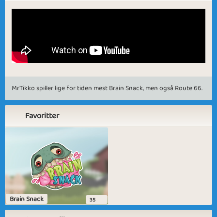
MrTikko spiller lige for tiden mest Brain Snack, men også Route 66.
Favoritter
Brain Snack
35