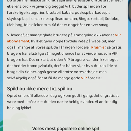
Du drømmer måske om gratis spil eller gratisspil, om du staver det i
et eller 2 ord - vi giver dig begge! Vi tilbyder spil inden for
forskellige kategorier: brætspil, kabale, puslespil, arkadespil,
skydespil, spillemaskiner, spilleautomater, Bingo, kortspil, Sudoku,
Mahjong, Idle clicker m.m. Så der er noget for enhver smag.
Vi lever af, at mange glade brugere på Komogvind.dk køber et
VIP
abonnement
, hvilket giver nogle fordele inde på websitet, men
også i mange af vores spil, de får ingen fordele i
Præmier
, så gratis
brugere har altså lige så meget chance for at vinde her, som VIP
brugere har. Det er klart, at uden VIP brugere, var der ikke noget
der hedder Komogvind.dk, derfor håber vi, at hvis du kan lide at
bruge din tid her, også gerne vil støtte vores arbejde, men
selvfølgelig også for at få de mange gode
VIP
fordele!
Spild nu ikke mere tid, spil nu
Opret en profil allerede i dag og kom godt i gang, det er gratis at
være med - måske er du den næste heldige vinder. Vi ønsker dig
held og lykke!
Vores mest populære online spil