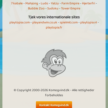
7 kabale
-
Mahjong
-
Ludo
-
Yatzy
-
Farm Empire
-
Hjerterfri
-
Bubble Zoo
-
Sudoku
-
Tower Empire
Tjek vores internationale sites
playtopia.com
-
playandwin.co.uk
-
spielmit.com
-
playtopia.nl
-
playtopia.fr
© Copyright 2000-2026 Komogvind.dk - Alle rettigheder
forbeholdes
Kontakt Komogvind.dk