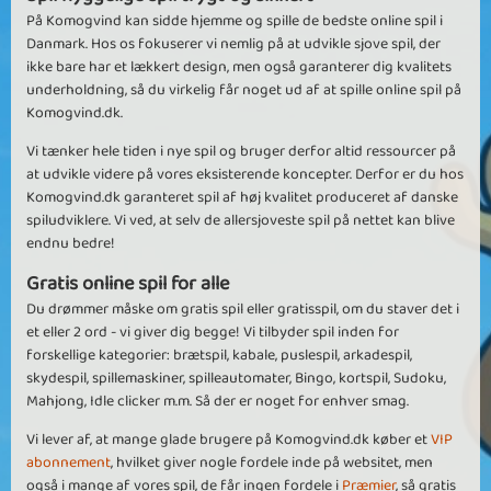
På Komogvind kan sidde hjemme og spille de bedste online spil i
Danmark. Hos os fokuserer vi nemlig på at udvikle sjove spil, der
ikke bare har et lækkert design, men også garanterer dig kvalitets
underholdning, så du virkelig får noget ud af at spille online spil på
Komogvind.dk.
Vi tænker hele tiden i nye spil og bruger derfor altid ressourcer på
at udvikle videre på vores eksisterende koncepter. Derfor er du hos
Komogvind.dk garanteret spil af høj kvalitet produceret af danske
spiludviklere. Vi ved, at selv de allersjoveste spil på nettet kan blive
endnu bedre!
Gratis online spil for alle
Du drømmer måske om gratis spil eller gratisspil, om du staver det i
et eller 2 ord - vi giver dig begge! Vi tilbyder spil inden for
forskellige kategorier: brætspil, kabale, puslespil, arkadespil,
skydespil, spillemaskiner, spilleautomater, Bingo, kortspil, Sudoku,
Mahjong, Idle clicker m.m. Så der er noget for enhver smag.
Vi lever af, at mange glade brugere på Komogvind.dk køber et
VIP
abonnement
, hvilket giver nogle fordele inde på websitet, men
også i mange af vores spil, de får ingen fordele i
Præmier
, så gratis