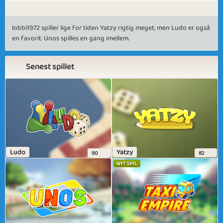
lobbi1972 spiller lige for tiden Yatzy rigtig meget, men Ludo er også
en favorit. Unos spilles en gang imellem.
Senest spillet
Ludo
Yatzy
90
82
NYT SPIL