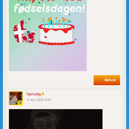
Besvar
hjertelig
4. Apr, 2026 14:01