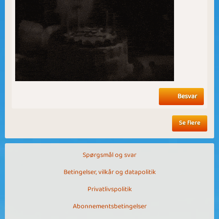
Besvar
Se flere
Spørgsmål og svar
Betingelser, vilkår og datapolitik
Privatlivspolitik
Abonnementsbetingelser