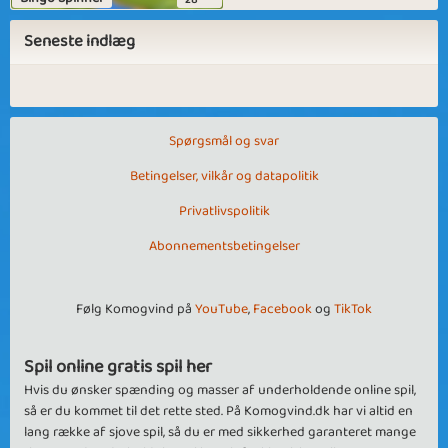
Seneste indlæg
Spørgsmål og svar
Betingelser, vilkår og datapolitik
Privatlivspolitik
Abonnementsbetingelser
Følg Komogvind på
YouTube
,
Facebook
og
TikTok
Spil online gratis spil her
Hvis du ønsker spænding og masser af underholdende online spil,
så er du kommet til det rette sted. På Komogvind.dk har vi altid en
lang række af sjove spil, så du er med sikkerhed garanteret mange