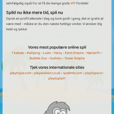
selvfølgelig også for at få de mange gode
VIP
fordele!
Spild nu ikke mere tid, spil nu
Opret en profil allerede i dag og kom godt i gang, det er gratis at
være med - måske er du den næste heldige vinder. Vi ønsker dig
held og lykke!
Vores mest populære online spil
7 kabale
-
Mahjong
-
Ludo
-
Yatzy
-
Farm Empire
-
Hjerterfri
-
Bubble Zoo
-
Sudoku
-
Tower Empire
Tjek vores internationale sites
playtopia.com
-
playandwin.co.uk
-
spielmit.com
-
playtopia.nl
-
playtopia.fr