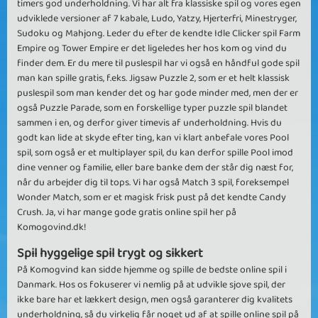
timers god underholdning. Vi har alt fra klassiske spil og vores egen
udviklede versioner af 7 kabale, Ludo, Yatzy, Hjerterfri, Minestryger,
Sudoku og Mahjong. Leder du efter de kendte Idle Clicker spil Farm
Empire og Tower Empire er det ligeledes her hos kom og vind du
finder dem. Er du mere til puslespil har vi også en håndful gode spil
man kan spille gratis, f.eks. Jigsaw Puzzle 2, som er et helt klassisk
puslespil som man kender det og har gode minder med, men der er
også Puzzle Parade, som en forskellige typer puzzle spil blandet
sammen i en, og derfor giver timevis af underholdning. Hvis du
godt kan lide at skyde efter ting, kan vi klart anbefale vores Pool
spil, som også er et multiplayer spil, du kan derfor spille Pool imod
dine venner og familie, eller bare banke dem der står dig næst for,
når du arbejder dig til tops. Vi har også Match 3 spil, foreksempel
Wonder Match, som er et magisk frisk pust på det kendte Candy
Crush. Ja, vi har mange gode gratis online spil her på
Komogovind.dk!
Spil hyggelige spil trygt og sikkert
På Komogvind kan sidde hjemme og spille de bedste online spil i
Danmark. Hos os fokuserer vi nemlig på at udvikle sjove spil, der
ikke bare har et lækkert design, men også garanterer dig kvalitets
underholdning, så du virkelig får noget ud af at spille online spil på