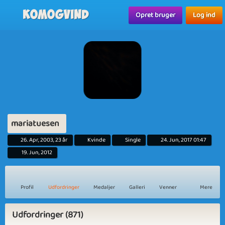
Komogvind
Opret bruger
Log ind
mariatuesen
26. Apr, 2003, 23 år
Kvinde
Single
24. Jun, 2017 01:47
19. Jun, 2012
Profil
Udfordringer
Medaljer
Galleri
Venner
Mere
Udfordringer (871)