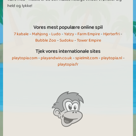
held og lykke!
Vores mest populære online spil
7 kabale
-
Mahjong
-
Ludo
-
Yatzy
-
Farm Empire
-
Hjerterfri
-
Bubble Zoo
-
Sudoku
-
Tower Empire
Tjek vores internationale sites
playtopia.com
-
playandwin.co.uk
-
spielmit.com
-
playtopia.nl
-
playtopia.fr