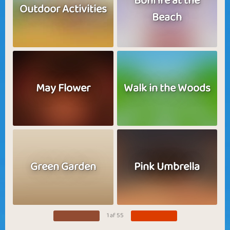
Bonfire at the
Outdoor Activities
Beach
May Flower
Walk in the Woods
Green Garden
Pink Umbrella
1 af 55