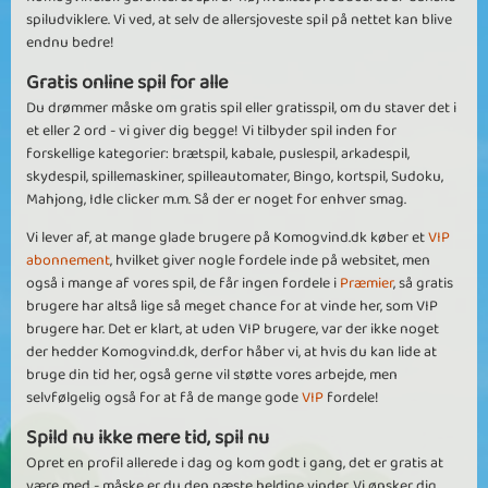
spiludviklere. Vi ved, at selv de allersjoveste spil på nettet kan blive
endnu bedre!
Gratis online spil for alle
Du drømmer måske om gratis spil eller gratisspil, om du staver det i
et eller 2 ord - vi giver dig begge! Vi tilbyder spil inden for
forskellige kategorier: brætspil, kabale, puslespil, arkadespil,
skydespil, spillemaskiner, spilleautomater, Bingo, kortspil, Sudoku,
Mahjong, Idle clicker m.m. Så der er noget for enhver smag.
Vi lever af, at mange glade brugere på Komogvind.dk køber et
VIP
abonnement
, hvilket giver nogle fordele inde på websitet, men
også i mange af vores spil, de får ingen fordele i
Præmier
, så gratis
brugere har altså lige så meget chance for at vinde her, som VIP
brugere har. Det er klart, at uden VIP brugere, var der ikke noget
der hedder Komogvind.dk, derfor håber vi, at hvis du kan lide at
bruge din tid her, også gerne vil støtte vores arbejde, men
selvfølgelig også for at få de mange gode
VIP
fordele!
Spild nu ikke mere tid, spil nu
Opret en profil allerede i dag og kom godt i gang, det er gratis at
være med - måske er du den næste heldige vinder. Vi ønsker dig