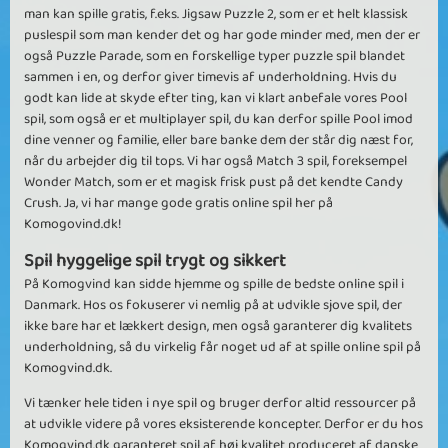
man kan spille gratis, f.eks. Jigsaw Puzzle 2, som er et helt klassisk
puslespil som man kender det og har gode minder med, men der er
også Puzzle Parade, som en forskellige typer puzzle spil blandet
sammen i en, og derfor giver timevis af underholdning. Hvis du
godt kan lide at skyde efter ting, kan vi klart anbefale vores Pool
spil, som også er et multiplayer spil, du kan derfor spille Pool imod
dine venner og familie, eller bare banke dem der står dig næst for,
når du arbejder dig til tops. Vi har også Match 3 spil, foreksempel
Wonder Match, som er et magisk frisk pust på det kendte Candy
Crush. Ja, vi har mange gode gratis online spil her på
Komogovind.dk!
Spil hyggelige spil trygt og sikkert
På Komogvind kan sidde hjemme og spille de bedste online spil i
Danmark. Hos os fokuserer vi nemlig på at udvikle sjove spil, der
ikke bare har et lækkert design, men også garanterer dig kvalitets
underholdning, så du virkelig får noget ud af at spille online spil på
Komogvind.dk.
Vi tænker hele tiden i nye spil og bruger derfor altid ressourcer på
at udvikle videre på vores eksisterende koncepter. Derfor er du hos
Komogvind.dk garanteret spil af høj kvalitet produceret af danske