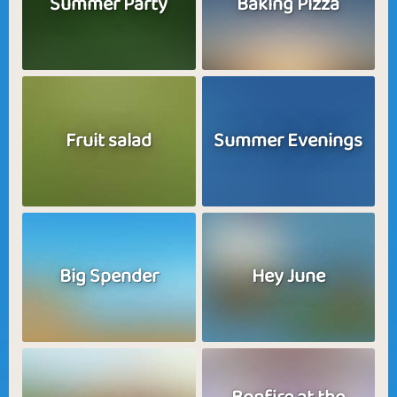
Summer Party
Baking Pizza
Fruit salad
Summer Evenings
Big Spender
Hey June