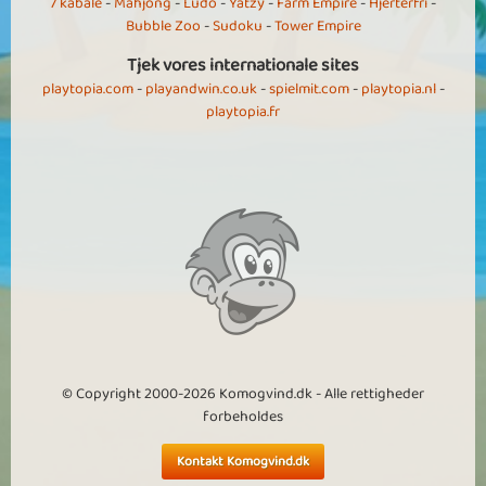
7 kabale
-
Mahjong
-
Ludo
-
Yatzy
-
Farm Empire
-
Hjerterfri
-
Bubble Zoo
-
Sudoku
-
Tower Empire
Tjek vores internationale sites
playtopia.com
-
playandwin.co.uk
-
spielmit.com
-
playtopia.nl
-
playtopia.fr
© Copyright 2000-2026 Komogvind.dk - Alle rettigheder
forbeholdes
Kontakt Komogvind.dk