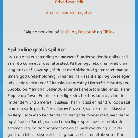
Privatlivspolitik
Abonnementsbetingelser
Følg Komogvind på
YouTube
,
Facebook
og
TikTok
Spil online gratis spil her
Hvis du ønsker spænding og masser af underholdende online spil,
så er du kommet til det rette sted. På Komogvind.dk har vi altid en
lang række af sjove spil, så du er med sikkerhed garanteret mange
timers god underholdning. Vi har alt fra klassiske spil og vores egen
udviklede versioner af 7 kabale, Ludo, Yatzy, Hjerterfri, Minestryger,
Sudoku og Mahjong. Leder du efter de kendte Idle Clicker spil Farm
Empire og Tower Empire er det ligeledes her hos kom og vind du
finder dem. Er du mere til puslespil har vi også en håndful gode spil
man kan spille gratis, f.eks. Jigsaw Puzzle 2, som er et helt klassisk
puslespil som man kender det og har gode minder med, men der er
også Puzzle Parade, som en forskellige typer puzzle spil blandet
sammen i en, og derfor giver timevis af underholdning. Hvis du
godt kan lide at skyde efter ting, kan vi klart anbefale vores Pool