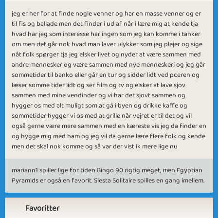
jeg er her for at finde nogle venner og har en masse venner og er
til fis og ballade men det finder i ud af når i lære mig at kende tja
hvad har jeg som interesse har ingen som jeg kan komme i tanker
om men det går nok hvad man laver ulykker som jeg plejer og sige
nåt folk spørger tja jeg elsker livet og nyder at være sammen med
andre mennesker og være sammen med nye menneskeri og jeg går
sommetider til banko eller går en tur og sidder lidt ved pceren og
læser somme tider lidt og ser film og tv og elsker at lave sjov
sammen med mine vendinder og vi har det sjovt sammen og
hygger os med alt muligt som at gå i byen og drikke kaffe og
sommetider hygger vi os med at grille når vejret er til det og vil
også gerne være mere sammen med en kæreste vis jeg da finder en
og hygge mig med ham og jeg vil da gerne lære flere folk og kende
men det skal nok komme og så var der vist ik mere lige nu
mariann1 spiller lige for tiden Bingo 90 rigtig meget, men Egyptian
Pyramids er også en favorit. Siesta Solitaire spilles en gang imellem.
Favoritter