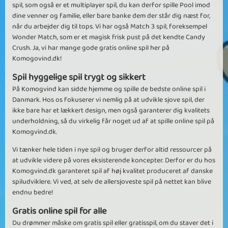
spil, som også er et multiplayer spil, du kan derfor spille Pool imod
dine venner og familie, eller bare banke dem der står dig næst for,
når du arbejder dig til tops. Vi har også Match 3 spil, foreksempel
Wonder Match, som er et magisk frisk pust på det kendte Candy
Crush. Ja, vi har mange gode gratis online spil her på
Komogovind.dk!
Spil hyggelige spil trygt og sikkert
På Komogvind kan sidde hjemme og spille de bedste online spil i
Danmark. Hos os fokuserer vi nemlig på at udvikle sjove spil, der
ikke bare har et lækkert design, men også garanterer dig kvalitets
underholdning, så du virkelig får noget ud af at spille online spil på
Komogvind.dk.
Vi tænker hele tiden i nye spil og bruger derfor altid ressourcer på
at udvikle videre på vores eksisterende koncepter. Derfor er du hos
Komogvind.dk garanteret spil af høj kvalitet produceret af danske
spiludviklere. Vi ved, at selv de allersjoveste spil på nettet kan blive
endnu bedre!
Gratis online spil for alle
Du drømmer måske om gratis spil eller gratisspil, om du staver det i