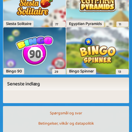
Siesta Solitaire
Egyptian Pyramids
77
11
Bingo 90
Bingo Spinner
29
13
Seneste indlæg
Spørgsmål og svar
Betingelser, vilkår og datapolitik