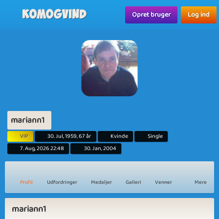
Komogvind
Opret bruger
Log ind
mariann1
VIP
30. Jul, 1959, 67 år
Kvinde
Single
7. Aug, 2026 22:48
30. Jan, 2004
Profil
Udfordringer
Medaljer
Galleri
Venner
Mere
mariann1