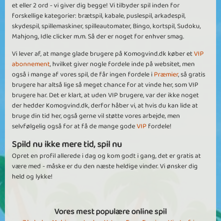
et eller 2 ord - vi giver dig begge! Vi tilbyder spil inden for
forskellige kategorier: brætspil, kabale, puslespil, arkadespil,
skydespil, spillemaskiner, spilleautomater, Bingo, kortspil, Sudoku,
Mahjong, Idle clicker m.m. Så der er noget for enhver smag.
Vi lever af, at mange glade brugere på Komogvind.dk køber et
VIP
abonnement
, hvilket giver nogle fordele inde på websitet, men
også i mange af vores spil, de får ingen fordele i
Præmier
, så gratis
brugere har altså lige så meget chance for at vinde her, som VIP
brugere har. Det er klart, at uden VIP brugere, var der ikke noget
der hedder Komogvind.dk, derfor håber vi, at hvis du kan lide at
bruge din tid her, også gerne vil støtte vores arbejde, men
selvfølgelig også for at få de mange gode
VIP
fordele!
Spild nu ikke mere tid, spil nu
Opret en profil allerede i dag og kom godt i gang, det er gratis at
være med - måske er du den næste heldige vinder. Vi ønsker dig
held og lykke!
Vores mest populære online spil