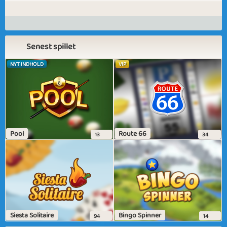
Senest spillet
NYT INDHOLD
VIP
Pool
Route 66
13
34
Siesta Solitaire
Bingo Spinner
94
14