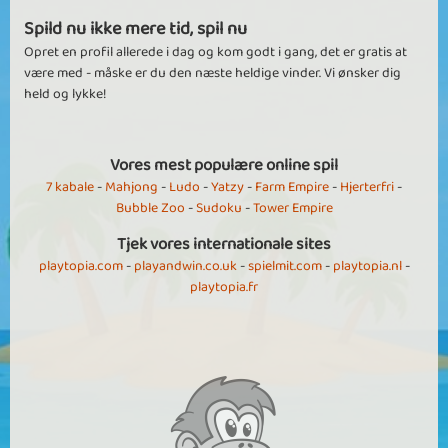
Spild nu ikke mere tid, spil nu
Opret en profil allerede i dag og kom godt i gang, det er gratis at
være med - måske er du den næste heldige vinder. Vi ønsker dig
held og lykke!
Vores mest populære online spil
7 kabale
-
Mahjong
-
Ludo
-
Yatzy
-
Farm Empire
-
Hjerterfri
-
Bubble Zoo
-
Sudoku
-
Tower Empire
Tjek vores internationale sites
playtopia.com
-
playandwin.co.uk
-
spielmit.com
-
playtopia.nl
-
playtopia.fr