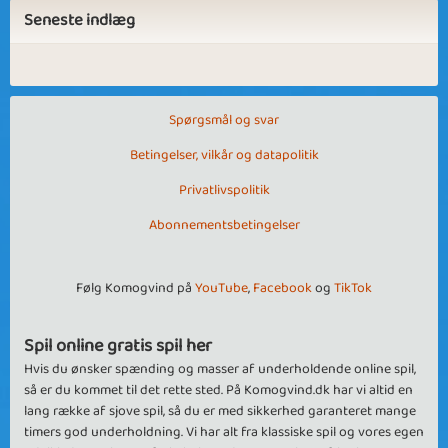
Seneste indlæg
Spørgsmål og svar
Betingelser, vilkår og datapolitik
Privatlivspolitik
Abonnementsbetingelser
Følg Komogvind på
YouTube
,
Facebook
og
TikTok
Spil online gratis spil her
Hvis du ønsker spænding og masser af underholdende online spil,
så er du kommet til det rette sted. På Komogvind.dk har vi altid en
lang række af sjove spil, så du er med sikkerhed garanteret mange
timers god underholdning. Vi har alt fra klassiske spil og vores egen