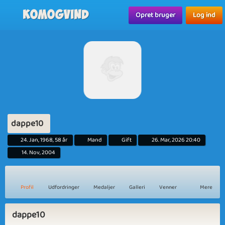
Komogvind
Opret bruger
Log ind
dappe10
24. Jan, 1968, 58 år
Mand
Gift
26. Mar, 2026 20:40
14. Nov, 2004
Profil
Udfordringer
Medaljer
Galleri
Venner
Mere
dappe10