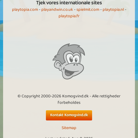
Tjek vores internationale sites
playtopia.com
-
playandwin.co.uk
-
spielmit.com
-
playtopia.nl
-
playtopia.fr
© Copyright 2000-2026 Komogvind.dk - Alle rettigheder
forbeholdes
Kontakt Komogvind.dk
Sitemap