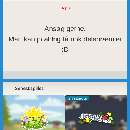
Hej! ;)
Ansøg gerne.
Man kan jo aldrig få nok delepræmier
:D
Senest spillet
NYT INDHOLD