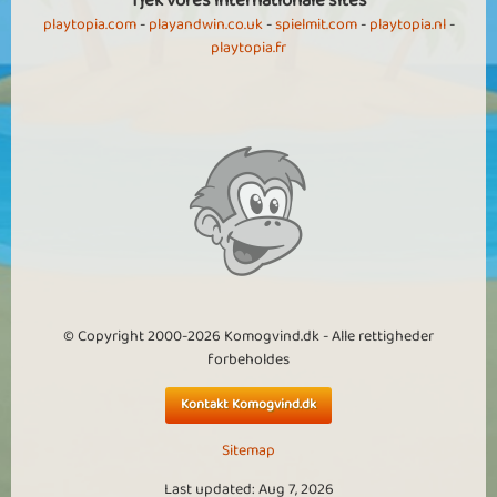
Tjek vores internationale sites
playtopia.com
-
playandwin.co.uk
-
spielmit.com
-
playtopia.nl
-
playtopia.fr
© Copyright 2000-2026 Komogvind.dk - Alle rettigheder
forbeholdes
Kontakt Komogvind.dk
Sitemap
Last updated: Aug 7, 2026