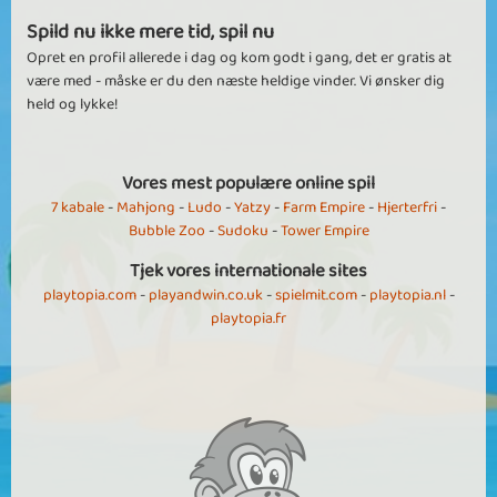
Spild nu ikke mere tid, spil nu
Opret en profil allerede i dag og kom godt i gang, det er gratis at
være med - måske er du den næste heldige vinder. Vi ønsker dig
held og lykke!
Vores mest populære online spil
7 kabale
-
Mahjong
-
Ludo
-
Yatzy
-
Farm Empire
-
Hjerterfri
-
Bubble Zoo
-
Sudoku
-
Tower Empire
Tjek vores internationale sites
playtopia.com
-
playandwin.co.uk
-
spielmit.com
-
playtopia.nl
-
playtopia.fr