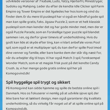
udviklede versioner af 7 kabale, Ludo, Yatzy, Hjerterfri, Minestryger,
Sudoku og Mahjong. Leder du efter de kendte Idle Clicker spil Farm
Empire og Tower Empire er det ligeledes her hos kom og vind du
finder dem. Er du mere til puslespil har vi også en håndful gode spil
man kan spille gratis, f.eks. Jigsaw Puzzle 2, som er et helt klassisk
puslespil som man kender det og har gode minder med, men der er
også Puzzle Parade, som en forskellige typer puzzle spil blandet
sammen i en, og derfor giver timevis af underholdning. Hvis du
godt kan lide at skyde efter ting, kan vi klart anbefale vores Pool
spil, som også er et multiplayer spil, du kan derfor spille Pool imod
dine venner og familie, eller bare banke dem der står dig næst for,
når du arbejder dig til tops. Vi har også Match 3 spil, foreksempel
Wonder Match, som er et magisk frisk pust på det kendte Candy
Crush. Ja, vi har mange gode gratis online spil her på
Komogovind.dk!
Spil hyggelige spil trygt og sikkert
På Komogvind kan sidde hjemme og spille de bedste online spil i
Danmark. Hos os fokuserer vi nemlig på at udvikle sjove spil, der
ikke bare har et lækkert design, men også garanterer dig kvalitets
underholdning, så du virkelig får noget ud af at spille online spil på
Komogvind.dk.