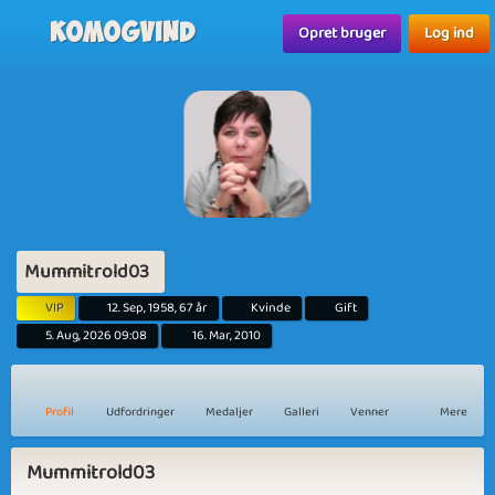
Komogvind
Opret bruger
Log ind
Mummitrold03
VIP
12. Sep, 1958, 67 år
Kvinde
Gift
5. Aug, 2026 09:08
16. Mar, 2010
Profil
Udfordringer
Medaljer
Galleri
Venner
Mere
Mummitrold03