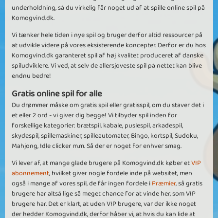
underholdning, så du virkelig får noget ud af at spille online spil på
Komogvind.dk.
Vi tænker hele tiden i nye spil og bruger derfor altid ressourcer på
at udvikle videre på vores eksisterende koncepter. Derfor er du hos
Komogvind.dk garanteret spil af høj kvalitet produceret af danske
spiludviklere. Vi ved, at selv de allersjoveste spil på nettet kan blive
endnu bedre!
Gratis online spil for alle
Du drømmer måske om gratis spil eller gratisspil, om du staver det i
et eller 2 ord - vi giver dig begge! Vi tilbyder spil inden for
forskellige kategorier: brætspil, kabale, puslespil, arkadespil,
skydespil, spillemaskiner, spilleautomater, Bingo, kortspil, Sudoku,
Mahjong, Idle clicker m.m. Så der er noget for enhver smag.
Vi lever af, at mange glade brugere på Komogvind.dk køber et
VIP
abonnement
, hvilket giver nogle fordele inde på websitet, men
også i mange af vores spil, de får ingen fordele i
Præmier
, så gratis
brugere har altså lige så meget chance for at vinde her, som VIP
brugere har. Det er klart, at uden VIP brugere, var der ikke noget
der hedder Komogvind.dk, derfor håber vi, at hvis du kan lide at