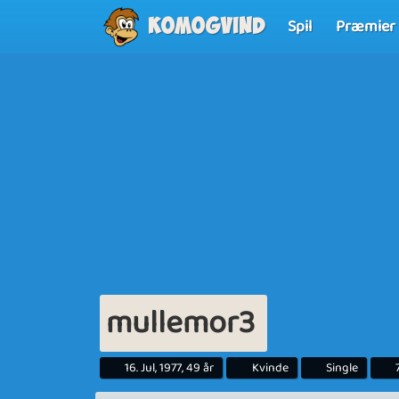
Spil
Præmier
Komogvind
mullemor3
16. Jul, 1977, 49 år
Kvinde
Single