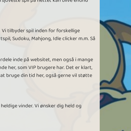
ersjoveste spil på nettet kan blive endnu
Vi tilbyder spil inden for forskellige
rtspil, Sudoku, Mahjong, Idle clicker m.m. Så
fordele inde på websitet, men også i mange
nde her, som VIP brugere har. Det er klart,
t bruge din tid her, også gerne vil støtte
heldige vinder. Vi ønsker dig held og