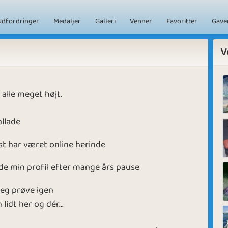
Udfordringer
Medaljer
Galleri
Venner
Favoritter
Gave
V
 alle meget højt.
allade
st har været online herinde
nde min profil efter mange års pause
 jeg prøve igen
lidt her og dér...