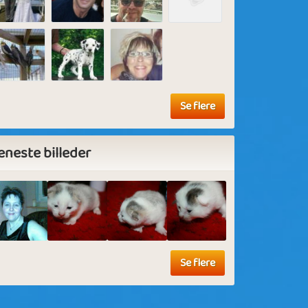
Se flere
eneste billeder
Se flere