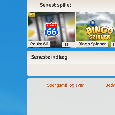
Senest spillet
VIP
Route 66
Bingo Spinner
83
3
Seneste indlæg
Spørgsmål og svar
Betin