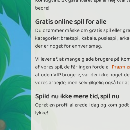
Komogvind.dk garanteret spil af høj kvalite
bedre!
Gratis online spil for alle
Du drømmer måske om gratis spil eller gratis
kategorier: brætspil, kabale, puslespil, ark
der er noget for enhver smag.
Vi lever af, at mange glade brugere på Ko
af vores spil, de får ingen fordele i
Præmie
at uden VIP brugere, var der ikke noget der
vores arbejde, men selvfølgelig også for 
Spild nu ikke mere tid, spil nu
Opret en profil allerede i dag og kom godt
lykke!