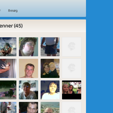
r
Besøg
enner (45)