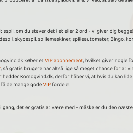
t produceret af danske spiludviklere. Vi ved, at selv de all
spil, om du staver det i et eller 2 ord - vi giver dig begge! 
adespil, skydespil, spillemaskiner, spilleautomater, Bingo, ko
mogvind.dk køber et
VIP abonnement
, hvilket giver nogle 
r
, så gratis brugere har altså lige så meget chance for at vi
 hedder Komogvind.dk, derfor håber vi, at hvis du kan lide a
at få de mange gode
VIP
fordele!
 i gang, det er gratis at være med - måske er du den næste 