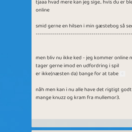
tjaaa hvad mere kan jeg sige.. hvis du er b
online
smid gerne en hilsen i min gæstebog så se
----------------------------------------------
men bliv nu ikke ked - jeg kommer online n
tager gerne imod en udfordring i spil
er ikke(næsten da) bange for at tabe
nåh men kan i nu alle have det rigtigt godt
mange knuzz og kram fra mullemor3.