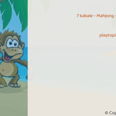
7 kabale
-
Mahjong
playtop
© Cop