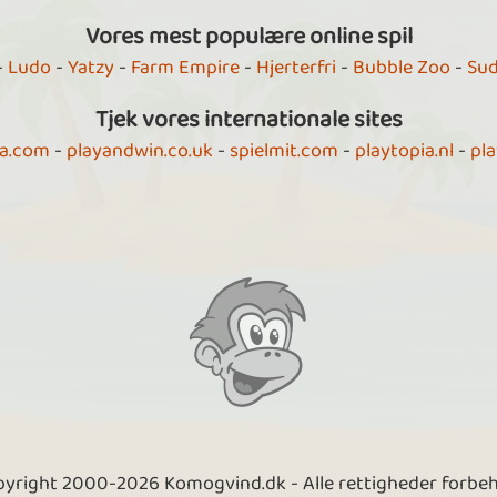
Vores mest populære online spil
-
Ludo
-
Yatzy
-
Farm Empire
-
Hjerterfri
-
Bubble Zoo
-
Su
Tjek vores internationale sites
ia.com
-
playandwin.co.uk
-
spielmit.com
-
playtopia.nl
-
pla
yright 2000-2026 Komogvind.dk - Alle rettigheder forbe