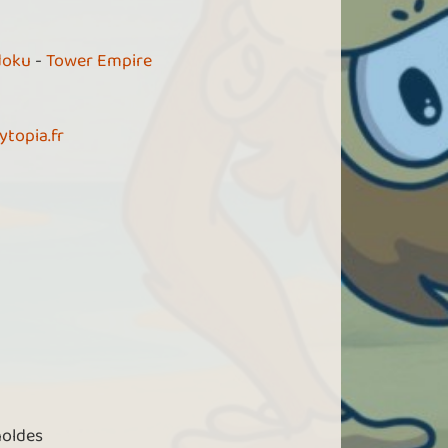
doku
-
Tower Empire
ytopia.fr
holdes