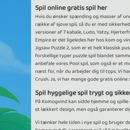
Spil online gratis spil her
Hvis du ønsker spænding og masser af under
række af sjove spil, så du er med sikkerhe
versioner af 7 kabale, Ludo, Yatzy, Hjerter
Empire er det ligeledes her hos kom og vind
Jigsaw Puzzle 2, som er et helt klassisk 
forskellige typer puzzle spil blandet samme
anbefale vores Pool spil, som også er et mu
næst for, når du arbejder dig til tops. Vi
Crush. Ja, vi har mange gode gratis online
Spil hyggelige spil trygt og sikke
På Komogvind kan sidde hjemme og spille de
et lækkert design, men også garanterer dig 
Vi tænker hele tiden i nye spil og bruger d