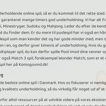
holdende online spil, så er du kommet til det rette sted. 
d garanteret mange timers god underholdning. Vi har alt fra
fri, Minestryger, Sudoku og Mahjong. Leder du efter de ken
 du finder dem. Er du mere til puslespil har vi også en hånd
puslespil som man kender det og har gode minder med, men 
n i en, og derfor giver timevis af underholdning. Hvis du god
ltiplayer spil, du kan derfor spille Pool imod dine venner o
 har også Match 3 spil, foreksempel Wonder Match, som er e
 spil her på Komogovind.dk!
rt
 bedste online spil i Danmark. Hos os fokuserer vi nemlig p
kvalitets underholdning, så du virkelig får noget ud af at 
erfor altid ressourcer på at udvikle videre på vores eksist