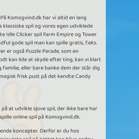
På Komogvind.dk har vi altid en lang
 klassiske spil og vores egen udviklede
dte Idle Clicker spil Farm Empire og Tower
ful gode spil man kan spille gratis, f.eks.
der er også Puzzle Parade, som en
t kan lide at skyde efter ting, kan vi klart
g familie, eller bare banke dem der står dig
t magisk frisk pust på det kendte Candy
å at udvikle sjove spil, der ikke bare har
spille online spil på Komogvind.dk.
erende koncepter. Derfor er du hos