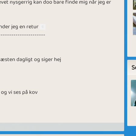
levet nysgerrig kan doo bare finde mig når jeg er
nder jeg en retur
----------------------
æsten dagligt og siger hej
S
 og vi ses på kov