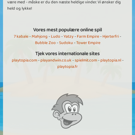
være med - måske er du den næste heldige vinder. Vi ønsker dig
held og lykke!
Vores mest populære online spil
7 kabale
-
Mahjong
-
Ludo
-
Yatzy
-
Farm Empire
-
Hjerterfri
-
Bubble Zoo
-
Sudoku
-
Tower Empire
Tjek vores internationale sites
playtopia.com
-
playandwin.co.uk
-
spielmit.com
-
playtopia.nl
-
playtopia.fr