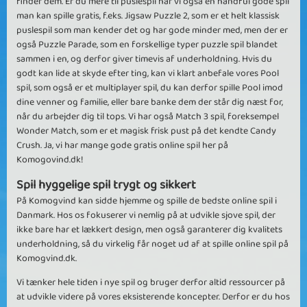
finder dem. Er du mere til puslespil har vi også en håndful gode spil
man kan spille gratis, f.eks. Jigsaw Puzzle 2, som er et helt klassisk
puslespil som man kender det og har gode minder med, men der er
også Puzzle Parade, som en forskellige typer puzzle spil blandet
sammen i en, og derfor giver timevis af underholdning. Hvis du
godt kan lide at skyde efter ting, kan vi klart anbefale vores Pool
spil, som også er et multiplayer spil, du kan derfor spille Pool imod
dine venner og familie, eller bare banke dem der står dig næst for,
når du arbejder dig til tops. Vi har også Match 3 spil, foreksempel
Wonder Match, som er et magisk frisk pust på det kendte Candy
Crush. Ja, vi har mange gode gratis online spil her på
Komogovind.dk!
Spil hyggelige spil trygt og sikkert
På Komogvind kan sidde hjemme og spille de bedste online spil i
Danmark. Hos os fokuserer vi nemlig på at udvikle sjove spil, der
ikke bare har et lækkert design, men også garanterer dig kvalitets
underholdning, så du virkelig får noget ud af at spille online spil på
Komogvind.dk.
Vi tænker hele tiden i nye spil og bruger derfor altid ressourcer på
at udvikle videre på vores eksisterende koncepter. Derfor er du hos