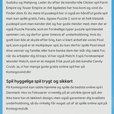
Sudoku og Mahjong. Leder du efter de kendte Idle Clicker spil Farm
Empire og Tower Empire er det ligeledes her hos kom og vind du
finder dem. Er du mere til puslespil har vi også en håndful gode spil
man kan spille gratis, f.eks. Jigsaw Puzzle 2, som er et helt klassisk
puslespil som man kender det og har gode minder med, men der er
også Puzzle Parade, som en forskellige typer puzzle spil blandet
sammen i en, og derfor giver timevis af underholdning. Hvis du
godt kan lide at skyde efter ting, kan vi klart anbefale vores Pool
spil, som også er et multiplayer spil, du kan derfor spille Pool imod
dine venner og familie, eller bare banke dem der står dig næst for,
når du arbejder dig til tops. Vi har også Match 3 spil, foreksempel
Wonder Match, som er et magisk frisk pust på det kendte Candy
Crush. Ja, vi har mange gode gratis online spil her på
Komogovind.dk!
Spil hyggelige spil trygt og sikkert
På Komogvind kan sidde hjemme og spille de bedste online spil i
Danmark. Hos os fokuserer vi nemlig på at udvikle sjove spil, der
ikke bare har et lækkert design, men også garanterer dig kvalitets
underholdning, så du virkelig får noget ud af at spille online spil på
Komogvind.dk.