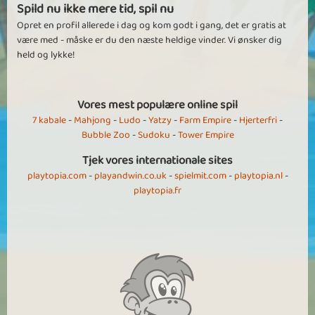
Spild nu ikke mere tid, spil nu
Opret en profil allerede i dag og kom godt i gang, det er gratis at
være med - måske er du den næste heldige vinder. Vi ønsker dig
held og lykke!
Vores mest populære online spil
7 kabale
-
Mahjong
-
Ludo
-
Yatzy
-
Farm Empire
-
Hjerterfri
-
Bubble Zoo
-
Sudoku
-
Tower Empire
Tjek vores internationale sites
playtopia.com
-
playandwin.co.uk
-
spielmit.com
-
playtopia.nl
-
playtopia.fr