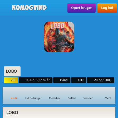
Komogvind
Opret bruger
Log ind
LOBO
VIP
14. Jun, 1967, 59 år
Mand
Gift
28. Apr, 2003
Profil
Udfordringer
Medaljer
Galleri
Venner
Mere
LOBO