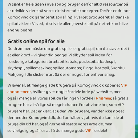
Vi tænker hele tiden i nye spil og bruger derfor altid ressourcer på
at udvikle videre på vores eksisterende koncepter. Derfor er du hos
Komogvind.dk garanteret spil af høj kvalitet produceret af danske
spiludviklere. Vi ved, at selv de allersjoveste spil på nettet kan blive
endnu bedre!
Gratis online spil for alle
Du drømmer måske om gratis spil eller gratisspil, om du staver det i
et eller 2 ord - vi giver dig begge! Vi tilbyder spil inden for
forskellige kategorier: brætspil, kabale, puslespil, arkadespil,
skydespil, spillemaskiner, spilleautomater, Bingo, kortspil, Sudoku,
Mahjong, Idle clicker m.m. Så der er noget for enhver smag.
Vi lever af, at mange glade brugere på Komogvind.dk køber et
VIP
abonnement
, hvilket giver nogle fordele inde på websitet, men
også i mange af vores spil, de får ingen fordele i
Præmier
, så gratis
brugere har altså lige så meget chance for at vinde her, som VIP
brugere har. Det er klart, at uden VIP brugere, var der ikke noget
der hedder Komogvind.dk, derfor håber vi, at hvis du kan lide at
bruge din tid her, også gerne vil støtte vores arbejde, men
selvfølgelig også for at få de mange gode
VIP
fordele!