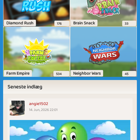
Diamond Rush
Brain Snack
176
33
Farm Empire
Neighbor Wars
534
45
Seneste indlæg
angie1502
14. Jun, 2026 22:01