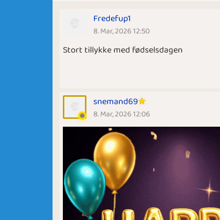
Fredefup1
8. Mar, 2026 12:50
Stort tillykke med fødselsdagen
snemand69
8. Mar, 2026 12:06