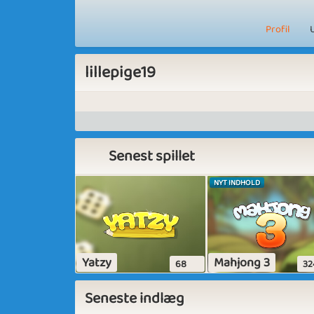
Profil
lillepige19
Senest spillet
NYT INDHOLD
Yatzy
Mahjong 3
68
32
Seneste indlæg