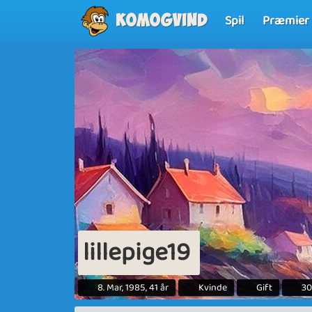
Spil
Præmier
Komogvind
lillepige19
8. Mar, 1985, 41 år
Kvinde
Gift
30