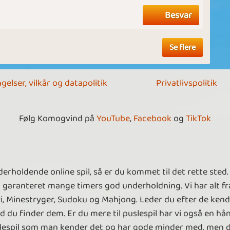
Besvar
Se flere
gelser, vilkår og datapolitik
Privatlivspolitik
Følg Komogvind på
YouTube
,
Facebook
og
TikTok
holdende online spil, så er du kommet til det rette sted. 
d garanteret mange timers god underholdning. Vi har alt fra
fri, Minestryger, Sudoku og Mahjong. Leder du efter de ken
 du finder dem. Er du mere til puslespil har vi også en hånd
puslespil som man kender det og har gode minder med, men 