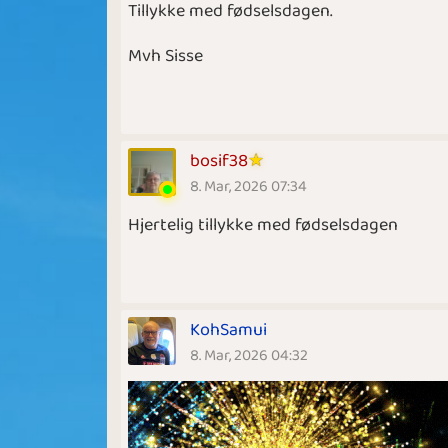
Tillykke med fødselsdagen.
Mvh Sisse
bosif38
8. Mar, 2026 07:34
Hjertelig tillykke med fødselsdagen
KohSamui
8. Mar, 2026 04:32