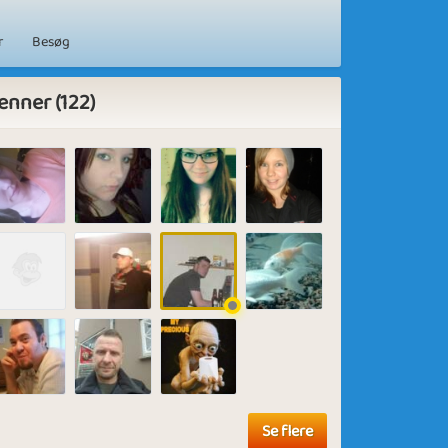
r
Besøg
enner (122)
Se flere