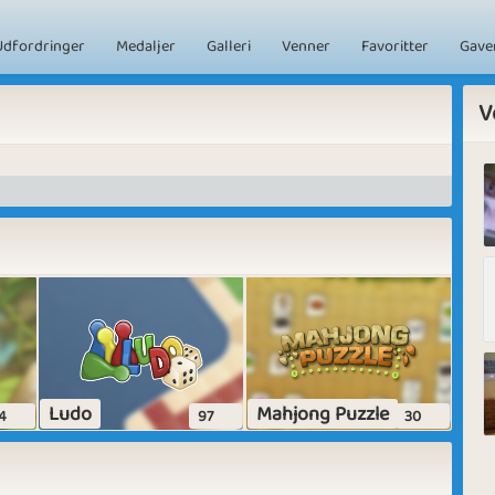
Udfordringer
Medaljer
Galleri
Venner
Favoritter
Gave
V
Ludo
Mahjong Puzzle
4
97
30