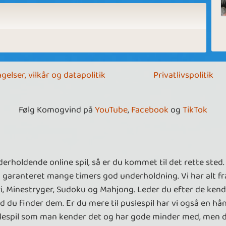
gelser, vilkår og datapolitik
Privatlivspolitik
Følg Komogvind på
YouTube
,
Facebook
og
TikTok
holdende online spil, så er du kommet til det rette sted. 
d garanteret mange timers god underholdning. Vi har alt fra
fri, Minestryger, Sudoku og Mahjong. Leder du efter de ken
 du finder dem. Er du mere til puslespil har vi også en hånd
puslespil som man kender det og har gode minder med, men 