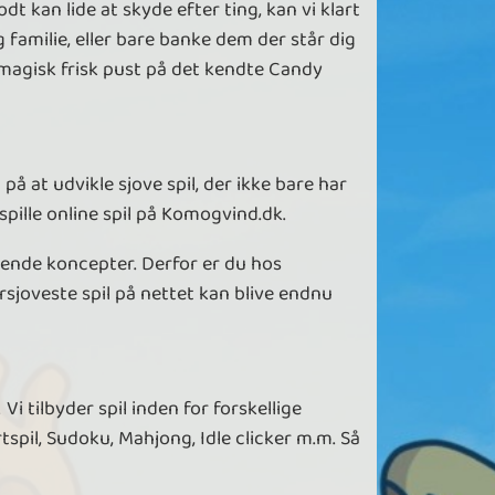
t kan lide at skyde efter ting, kan vi klart
g familie, eller bare banke dem der står dig
t magisk frisk pust på det kendte Candy
å at udvikle sjove spil, der ikke bare har
spille online spil på Komogvind.dk.
erende koncepter. Derfor er du hos
ersjoveste spil på nettet kan blive endnu
Vi tilbyder spil inden for forskellige
rtspil, Sudoku, Mahjong, Idle clicker m.m. Så