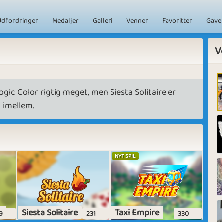
Udfordringer
Medaljer
Galleri
Venner
Favoritter
Gave
V
Logic Color rigtig meget, men Siesta Solitaire er
g imellem.
NYT SPIL
r
Siesta Solitaire
Taxi Empire
9
231
330