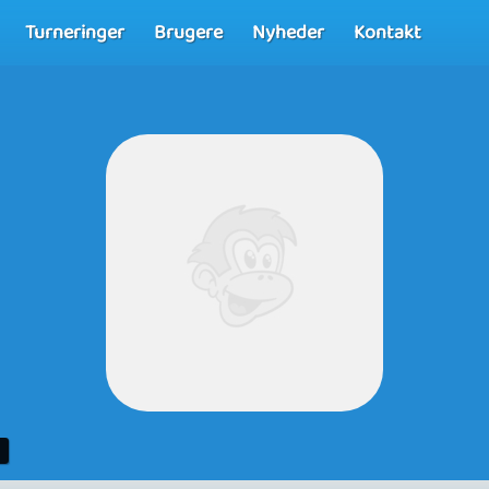
Turneringer
Brugere
Nyheder
Kontakt