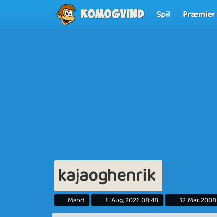
Spil
Præmier
Komogvind
kajaoghenrik
Mand
8. Aug, 2026 08:48
12. Mar, 2008