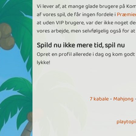
Vi lever af, at mange glade brugere på Ko
af vores spil, de får ingen fordele i
Præmie
at uden VIP brugere, var der ikke noget der
vores arbejde, men selvfølgelig også for 
Spild nu ikke mere tid, spil nu
Opret en profil allerede i dag og kom godt
lykke!
7 kabale
-
Mahjong
playtop