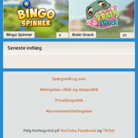
Bingo Spinner
Brain Snack
9
20
Seneste indlæg
Spørgsmål og svar
Betingelser, vilkår og datapolitik
Privatlivspolitik
Abonnementsbetingelser
Følg Komogvind på
YouTube
,
Facebook
og
TikTok