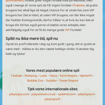
abonnement
, hvilket giver nogle fordele inde på websitet, men
også i mange af vores spil, de får ingen fordele i
Præmier
, så gratis
brugere har altså lige så meget chance for at vinde her, som VIP
brugere har. Det er klart, at uden VIP brugere, var der ikke noget
der hedder Komogvind.dk, derfor håber vi, at hvis du kan lide at
bruge din tid her, også gerne vil støtte vores arbejde, men
selvfølgelig også for at få de mange gode
VIP
fordele!
Spild nu ikke mere tid, spil nu
Opret en profil allerede i dag og kom godt i gang, det er gratis at
være med - måske er du den næste heldige vinder. Vi ønsker dig
held og lykke!
Vores mest populære online spil
7 kabale
-
Mahjong
-
Ludo
-
Yatzy
-
Farm Empire
-
Hjerterfri
-
Bubble Zoo
-
Sudoku
-
Tower Empire
Tjek vores internationale sites
playtopia.com
-
playandwin.co.uk
-
spielmit.com
-
playtopia.nl
-
playtopia.fr