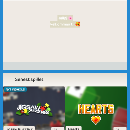
Halløj
🌸
Velkommen til 🥰
Senest spillet
NYT INDHOLD
Jigsaw Puzzle 2
Hearts