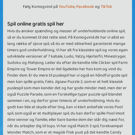
Følg Komogvind på
YouTube
,
Facebook
og
TikTok
Spil online gratis spil her
Hvis du ønsker spænding og masser af underholdende online spil,
så er du kommet til det rette sted. På Komogvind.dk har vi altid en
lang række af sjove spil, så du er med sikkerhed garanteret mange
timers god underholdning. Vi har alt fra klassiske spil og vores egen
udviklede versioner af 7 kabale, Ludo, Yatzy, Hjerterfri, Minestryger,
Sudoku og Mahjong. Leder du efter de kendte Idle Clicker spil Farm
Empire og Tower Empire er det ligeledes her hos kom og vind du
finder dem. Er du mere til puslespil har vi også en håndful gode spil
man kan spille gratis, f.eks. Jigsaw Puzzle 2, som er et helt klassisk
puslespil som man kender det og har gode minder med, men der er
også Puzzle Parade, som en forskellige typer puzzle spil blandet
sammen i en, og derfor giver timevis af underholdning. Hvis du
godt kan lide at skyde efter ting, kan vi klart anbefale vores Pool
spil, som også er et multiplayer spil, du kan derfor spille Pool imod
dine venner og familie, eller bare banke dem der står dig næst for,
når du arbejder dig til tops. Vi har også Match 3 spil, foreksempel
Wonder Match, som er et magisk frisk pust på det kendte Candy