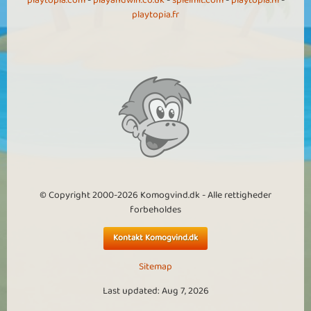
playtopia.fr
© Copyright 2000-2026 Komogvind.dk - Alle rettigheder
forbeholdes
Kontakt Komogvind.dk
Sitemap
Last updated: Aug 7, 2026