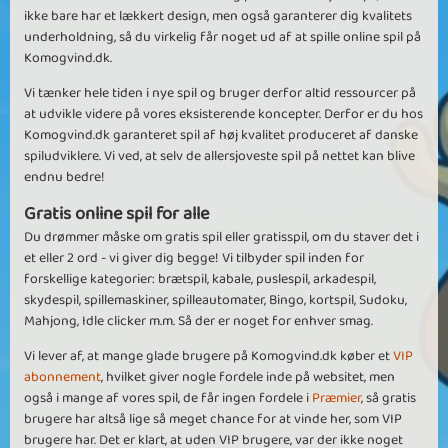
ikke bare har et lækkert design, men også garanterer dig kvalitets
underholdning, så du virkelig får noget ud af at spille online spil på
Komogvind.dk.
Vi tænker hele tiden i nye spil og bruger derfor altid ressourcer på
at udvikle videre på vores eksisterende koncepter. Derfor er du hos
Komogvind.dk garanteret spil af høj kvalitet produceret af danske
spiludviklere. Vi ved, at selv de allersjoveste spil på nettet kan blive
endnu bedre!
Gratis online spil for alle
Du drømmer måske om gratis spil eller gratisspil, om du staver det i
et eller 2 ord - vi giver dig begge! Vi tilbyder spil inden for
forskellige kategorier: brætspil, kabale, puslespil, arkadespil,
skydespil, spillemaskiner, spilleautomater, Bingo, kortspil, Sudoku,
Mahjong, Idle clicker m.m. Så der er noget for enhver smag.
Vi lever af, at mange glade brugere på Komogvind.dk køber et
VIP
abonnement
, hvilket giver nogle fordele inde på websitet, men
også i mange af vores spil, de får ingen fordele i
Præmier
, så gratis
brugere har altså lige så meget chance for at vinde her, som VIP
brugere har. Det er klart, at uden VIP brugere, var der ikke noget