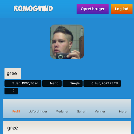
Komogvind
Opret bruger
Log ind
gree
5. Jan, 1990, 36 år
Mand
Single
6. Jun, 2023 23:28
?
Profil
Udfordringer
Medaljer
Galleri
Venner
Mere
gree