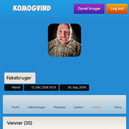
Komogvind
Opret bruger
Log ind
Fakebruger
Mand
13. Okt, 2016 10:13
30. Sep, 2016
Profil
Udfordringer
Medaljer
Galleri
Venner
Mere
Venner (35)