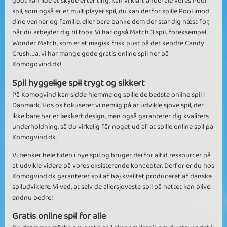
godt kan lide at skyde efter ting, kan vi klart anbefale vores Pool
spil, som også er et multiplayer spil, du kan derfor spille Pool imod
dine venner og familie, eller bare banke dem der står dig næst for,
når du arbejder dig til tops. Vi har også Match 3 spil, foreksempel
Wonder Match, som er et magisk frisk pust på det kendte Candy
Crush. Ja, vi har mange gode gratis online spil her på
Komogovind.dk!
Spil hyggelige spil trygt og sikkert
På Komogvind kan sidde hjemme og spille de bedste online spil i
Danmark. Hos os fokuserer vi nemlig på at udvikle sjove spil, der
ikke bare har et lækkert design, men også garanterer dig kvalitets
underholdning, så du virkelig får noget ud af at spille online spil på
Komogvind.dk.
Vi tænker hele tiden i nye spil og bruger derfor altid ressourcer på
at udvikle videre på vores eksisterende koncepter. Derfor er du hos
Komogvind.dk garanteret spil af høj kvalitet produceret af danske
spiludviklere. Vi ved, at selv de allersjoveste spil på nettet kan blive
endnu bedre!
Gratis online spil for alle