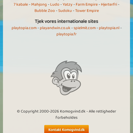
7 kabale
-
Mahjong
-
Ludo
-
Yatzy
-
Farm Empire
-
Hjerterfri
-
Bubble Zoo
-
Sudoku
-
Tower Empire
Tjek vores internationale sites
playtopia.com
-
playandwin.co.uk
-
spielmit.com
-
playtopia.nl
-
playtopia.fr
© Copyright 2000-2026 Komogvind.dk - Alle rettigheder
forbeholdes
Kontakt Komogvind.dk