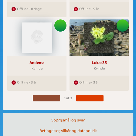
Offline - 8 dage
Offline - 9 år
Andema
Lukas35
Kvinde
Kvinde
Offline - 3 år
Offline - 3 år
1 af 3
Spørgsmål og svar
Betingelser, vilkår og datapolitik