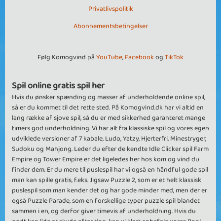
Privatlivspolitik
Abonnementsbetingelser
Følg Komogvind på
YouTube
,
Facebook
og
TikTok
Spil online gratis spil her
Hvis du ønsker spænding og masser af underholdende online spil,
så er du kommet til det rette sted. På Komogvind.dk har vi altid en
lang række af sjove spil, så du er med sikkerhed garanteret mange
timers god underholdning. Vi har alt fra klassiske spil og vores egen
udviklede versioner af 7 kabale, Ludo, Yatzy, Hjerterfri, Minestryger,
Sudoku og Mahjong. Leder du efter de kendte Idle Clicker spil Farm
Empire og Tower Empire er det ligeledes her hos kom og vind du
finder dem. Er du mere til puslespil har vi også en håndful gode spil
man kan spille gratis, f.eks. Jigsaw Puzzle 2, som er et helt klassisk
puslespil som man kender det og har gode minder med, men der er
også Puzzle Parade, som en forskellige typer puzzle spil blandet
sammen i en, og derfor giver timevis af underholdning. Hvis du