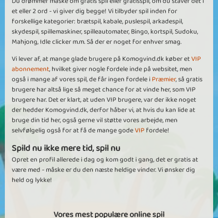
Du drømmer måske om gratis spil eller gratisspil, om du staver det i
et eller 2 ord - vi giver dig begge! Vi tilbyder spil inden for
forskellige kategorier: brætspil, kabale, puslespil, arkadespil,
skydespil, spillemaskiner, spilleautomater, Bingo, kortspil, Sudoku,
Mahjong, Idle clicker m.m. Så der er noget for enhver smag.
Vi lever af, at mange glade brugere på Komogvind.dk køber et
VIP
abonnement
, hvilket giver nogle fordele inde på websitet, men
også i mange af vores spil, de får ingen fordele i
Præmier
, så gratis
brugere har altså lige så meget chance for at vinde her, som VIP
brugere har. Det er klart, at uden VIP brugere, var der ikke noget
der hedder Komogvind.dk, derfor håber vi, at hvis du kan lide at
bruge din tid her, også gerne vil støtte vores arbejde, men
selvfølgelig også for at få de mange gode
VIP
fordele!
Spild nu ikke mere tid, spil nu
Opret en profil allerede i dag og kom godt i gang, det er gratis at
være med - måske er du den næste heldige vinder. Vi ønsker dig
held og lykke!
Vores mest populære online spil