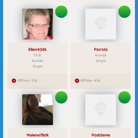
Ellen40dk
Parrots
75 år
Kvinde
Kvinde
Single
Single
Offline - 5 år
Offline - 8 år
Malene78dk
Postdame