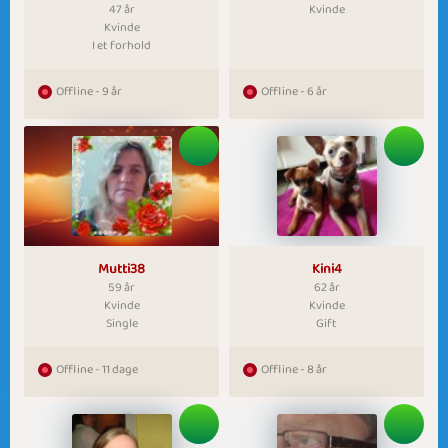
47 år
Kvinde
Kvinde
I et forhold
Offline - 9 år
Offline - 6 år
Mutti38
Kini4
59 år
62 år
Kvinde
Kvinde
Single
Gift
Offline - 11 dage
Offline - 8 år