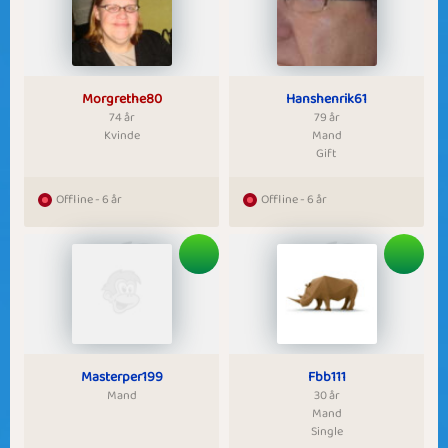
Morgrethe80
Hanshenrik61
74 år
79 år
Kvinde
Mand
Gift
Offline - 6 år
Offline - 6 år
Masterper199
Fbb111
Mand
30 år
Mand
Single