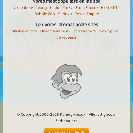
Vores mest populære online spil
7 kabale
-
Mahjong
-
Ludo
-
Yatzy
-
Farm Empire
-
Hjerterfri
-
Bubble Zoo
-
Sudoku
-
Tower Empire
Tjek vores internationale sites
playtopia.com
-
playandwin.co.uk
-
spielmit.com
-
playtopia.nl
-
playtopia.fr
© Copyright 2000-2026 Komogvind.dk - Alle rettigheder
forbeholdes
Kontakt Komogvind.dk