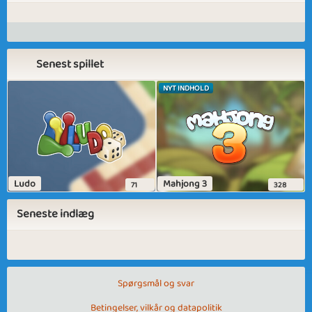
Senest spillet
NYT INDHOLD
Ludo
Mahjong 3
71
328
Seneste indlæg
Spørgsmål og svar
Betingelser, vilkår og datapolitik