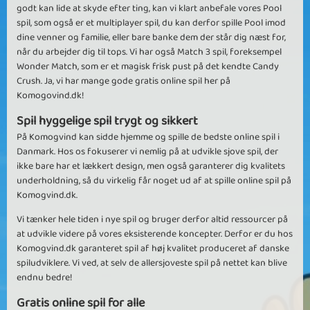
godt kan lide at skyde efter ting, kan vi klart anbefale vores Pool
spil, som også er et multiplayer spil, du kan derfor spille Pool imod
dine venner og familie, eller bare banke dem der står dig næst for,
når du arbejder dig til tops. Vi har også Match 3 spil, foreksempel
Wonder Match, som er et magisk frisk pust på det kendte Candy
Crush. Ja, vi har mange gode gratis online spil her på
Komogovind.dk!
Spil hyggelige spil trygt og sikkert
På Komogvind kan sidde hjemme og spille de bedste online spil i
Danmark. Hos os fokuserer vi nemlig på at udvikle sjove spil, der
ikke bare har et lækkert design, men også garanterer dig kvalitets
underholdning, så du virkelig får noget ud af at spille online spil på
Komogvind.dk.
Vi tænker hele tiden i nye spil og bruger derfor altid ressourcer på
at udvikle videre på vores eksisterende koncepter. Derfor er du hos
Komogvind.dk garanteret spil af høj kvalitet produceret af danske
spiludviklere. Vi ved, at selv de allersjoveste spil på nettet kan blive
endnu bedre!
Gratis online spil for alle