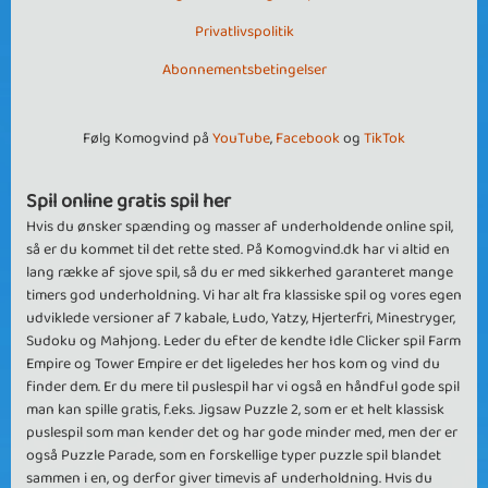
Privatlivspolitik
Abonnementsbetingelser
Følg Komogvind på
YouTube
,
Facebook
og
TikTok
Spil online gratis spil her
Hvis du ønsker spænding og masser af underholdende online spil,
så er du kommet til det rette sted. På Komogvind.dk har vi altid en
lang række af sjove spil, så du er med sikkerhed garanteret mange
timers god underholdning. Vi har alt fra klassiske spil og vores egen
udviklede versioner af 7 kabale, Ludo, Yatzy, Hjerterfri, Minestryger,
Sudoku og Mahjong. Leder du efter de kendte Idle Clicker spil Farm
Empire og Tower Empire er det ligeledes her hos kom og vind du
finder dem. Er du mere til puslespil har vi også en håndful gode spil
man kan spille gratis, f.eks. Jigsaw Puzzle 2, som er et helt klassisk
puslespil som man kender det og har gode minder med, men der er
også Puzzle Parade, som en forskellige typer puzzle spil blandet
sammen i en, og derfor giver timevis af underholdning. Hvis du