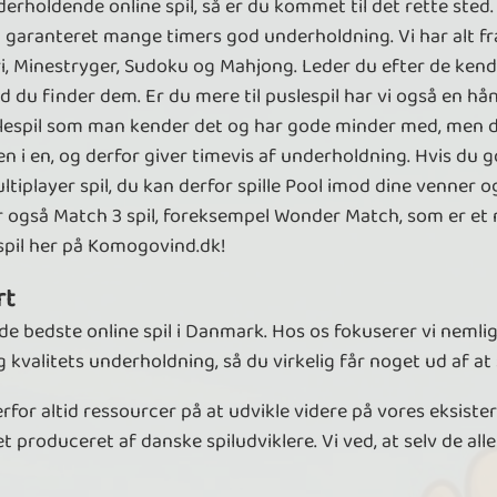
holdende online spil, så er du kommet til det rette sted. 
d garanteret mange timers god underholdning. Vi har alt fra
fri, Minestryger, Sudoku og Mahjong. Leder du efter de ken
 du finder dem. Er du mere til puslespil har vi også en hånd
puslespil som man kender det og har gode minder med, men 
n i en, og derfor giver timevis af underholdning. Hvis du god
ltiplayer spil, du kan derfor spille Pool imod dine venner o
 har også Match 3 spil, foreksempel Wonder Match, som er e
 spil her på Komogovind.dk!
rt
 bedste online spil i Danmark. Hos os fokuserer vi nemlig p
kvalitets underholdning, så du virkelig får noget ud af at 
erfor altid ressourcer på at udvikle videre på vores eksist
t produceret af danske spiludviklere. Vi ved, at selv de all