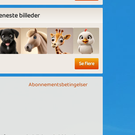
eneste billeder
Se flere
Abonnementsbetingelser