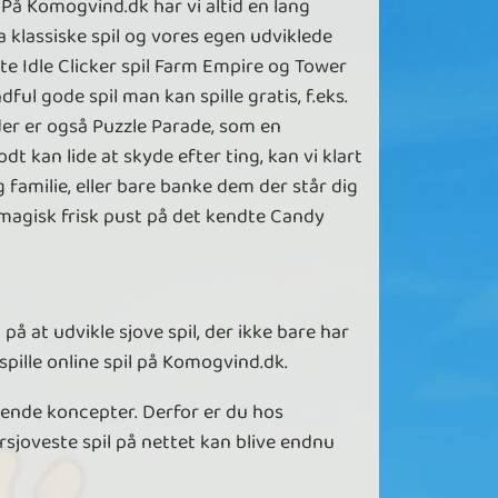
På Komogvind.dk har vi altid en lang
 klassiske spil og vores egen udviklede
dte Idle Clicker spil Farm Empire og Tower
ful gode spil man kan spille gratis, f.eks.
der er også Puzzle Parade, som en
t kan lide at skyde efter ting, kan vi klart
g familie, eller bare banke dem der står dig
t magisk frisk pust på det kendte Candy
å at udvikle sjove spil, der ikke bare har
spille online spil på Komogvind.dk.
erende koncepter. Derfor er du hos
ersjoveste spil på nettet kan blive endnu