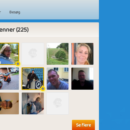
r
Besøg
enner (225)
Se flere