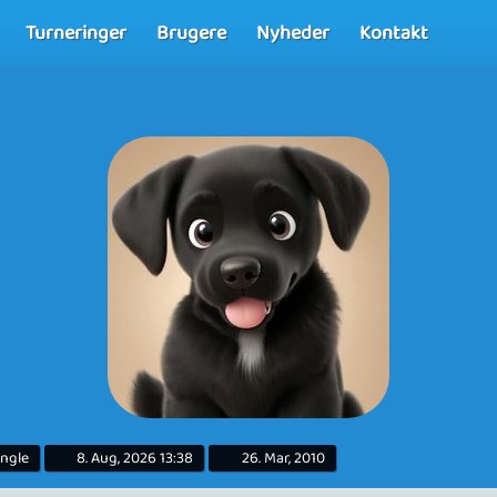
Turneringer
Brugere
Nyheder
Kontakt
ingle
8. Aug, 2026 13:38
26. Mar, 2010