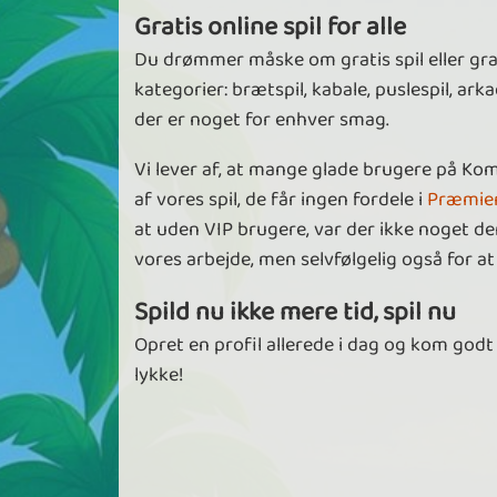
Gratis online spil for alle
Du drømmer måske om gratis spil eller gratis
kategorier: brætspil, kabale, puslespil, ark
der er noget for enhver smag.
Vi lever af, at mange glade brugere på Ko
af vores spil, de får ingen fordele i
Præmie
at uden VIP brugere, var der ikke noget der
vores arbejde, men selvfølgelig også for 
Spild nu ikke mere tid, spil nu
Opret en profil allerede i dag og kom godt
lykke!