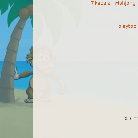
7 kabale
-
Mahjong
playtop
© Cop