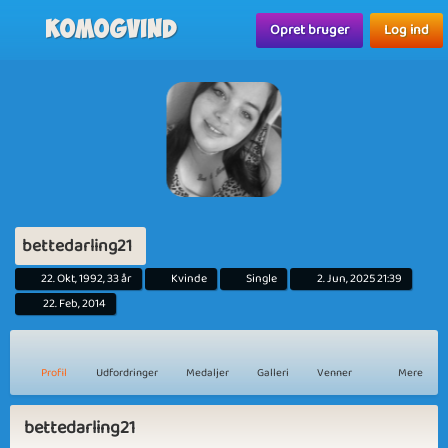
Komogvind
Opret bruger
Log ind
bettedarling21
22. Okt, 1992, 33 år
Kvinde
Single
2. Jun, 2025 21:39
22. Feb, 2014
Profil
Udfordringer
Medaljer
Galleri
Venner
Mere
bettedarling21