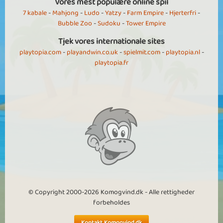
Vores mest populære online spil
7 kabale
-
Mahjong
-
Ludo
-
Yatzy
-
Farm Empire
-
Hjerterfri
-
Bubble Zoo
-
Sudoku
-
Tower Empire
Tjek vores internationale sites
playtopia.com
-
playandwin.co.uk
-
spielmit.com
-
playtopia.nl
-
playtopia.fr
© Copyright 2000-2026 Komogvind.dk - Alle rettigheder
forbeholdes
Kontakt Komogvind.dk