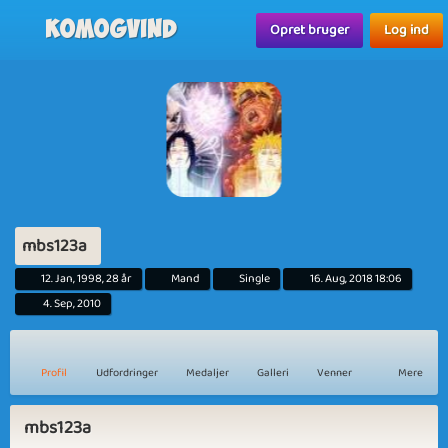
Komogvind
Opret bruger
Log ind
mbs123a
12. Jan, 1998, 28 år
Mand
Single
16. Aug, 2018 18:06
4. Sep, 2010
Profil
Udfordringer
Medaljer
Galleri
Venner
Mere
mbs123a