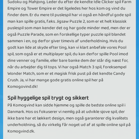
Sudoku og Mahjong. Leder du efter de kendte Idle Clicker spil Farm
Empire og Tower Empire er det ligeledes her hos kom og vind du
finder dem. Er du mere til puslespil har vi også en håndful gode spil
man kan spille gratis, f.eks. Jigsaw Puzzle 2, som er et helt klassisk
puslespil som man kender det og har gode minder med, men der er
også Puzzle Parade, som en forskellige typer puzzle spil blandet
sammen i en, og derfor giver timevis af underholdning. Hvis du
godt kan lide at skyde efter ting, kan vi klart anbefale vores Pool
spil, som også er et multiplayer spil, du kan derfor spille Pool imod
dine venner og familie, eller bare banke dem der står dig næst for,
når du arbejder dig til tops. Vi har også Match 3 spil, foreksempel
Wonder Match, som er et magisk frisk pust på det kendte Candy
Crush. Ja, vi har mange gode gratis online spil her på
Komogovind.dk!
Spil hyggelige spil trygt og sikkert
På Komogvind kan sidde hjemme og spille de bedste online spil i
Danmark. Hos os fokuserer vi nemlig på at udvikle sjove spil, der
ikke bare har et lækkert design, men også garanterer dig kvalitets
underholdning, så du virkelig får noget ud af at spille online spil på
Komogvind.dk.