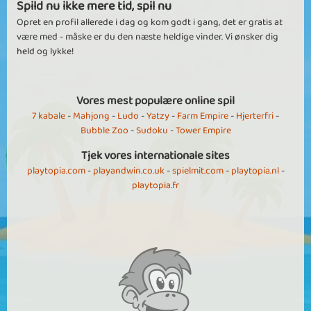
Spild nu ikke mere tid, spil nu
Opret en profil allerede i dag og kom godt i gang, det er gratis at
være med - måske er du den næste heldige vinder. Vi ønsker dig
held og lykke!
Vores mest populære online spil
7 kabale
-
Mahjong
-
Ludo
-
Yatzy
-
Farm Empire
-
Hjerterfri
-
Bubble Zoo
-
Sudoku
-
Tower Empire
Tjek vores internationale sites
playtopia.com
-
playandwin.co.uk
-
spielmit.com
-
playtopia.nl
-
playtopia.fr