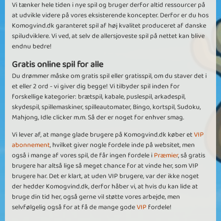
Vi tænker hele tiden i nye spil og bruger derfor altid ressourcer på
at udvikle videre på vores eksisterende koncepter. Derfor er du hos
Komogvind.dk garanteret spil af høj kvalitet produceret af danske
spiludviklere. Vi ved, at selv de allersjoveste spil på nettet kan blive
endnu bedre!
Gratis online spil for alle
Du drømmer måske om gratis spil eller gratisspil, om du staver det i
et eller 2 ord - vi giver dig begge! Vi tilbyder spil inden for
forskellige kategorier: brætspil, kabale, puslespil, arkadespil,
skydespil, spillemaskiner, spilleautomater, Bingo, kortspil, Sudoku,
Mahjong, Idle clicker m.m. Så der er noget for enhver smag.
Vi lever af, at mange glade brugere på Komogvind.dk køber et
VIP
abonnement
, hvilket giver nogle fordele inde på websitet, men
også i mange af vores spil, de får ingen fordele i
Præmier
, så gratis
brugere har altså lige så meget chance for at vinde her, som VIP
brugere har. Det er klart, at uden VIP brugere, var der ikke noget
der hedder Komogvind.dk, derfor håber vi, at hvis du kan lide at
bruge din tid her, også gerne vil støtte vores arbejde, men
selvfølgelig også for at få de mange gode
VIP
fordele!