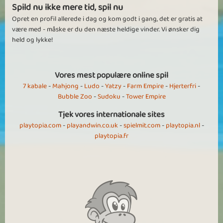
Spild nu ikke mere tid, spil nu
Opret en profil allerede i dag og kom godt i gang, det er gratis at
være med - måske er du den næste heldige vinder. Vi ønsker dig
held og lykke!
Vores mest populære online spil
7 kabale
-
Mahjong
-
Ludo
-
Yatzy
-
Farm Empire
-
Hjerterfri
-
Bubble Zoo
-
Sudoku
-
Tower Empire
Tjek vores internationale sites
playtopia.com
-
playandwin.co.uk
-
spielmit.com
-
playtopia.nl
-
playtopia.fr