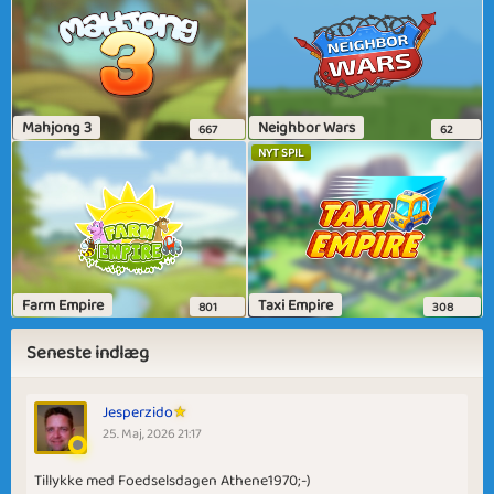
Mahjong 3
Neighbor Wars
667
62
NYT SPIL
Farm Empire
Taxi Empire
801
308
Seneste indlæg
Jesperzido
25. Maj, 2026 21:17
Tillykke med Foedselsdagen Athene1970;-)