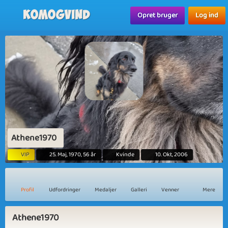
Komogvind
Opret bruger
Log ind
Athene1970
VIP
25. Maj, 1970, 56 år
Kvinde
10. Okt, 2006
Profil
Udfordringer
Medaljer
Galleri
Venner
Mere
Athene1970