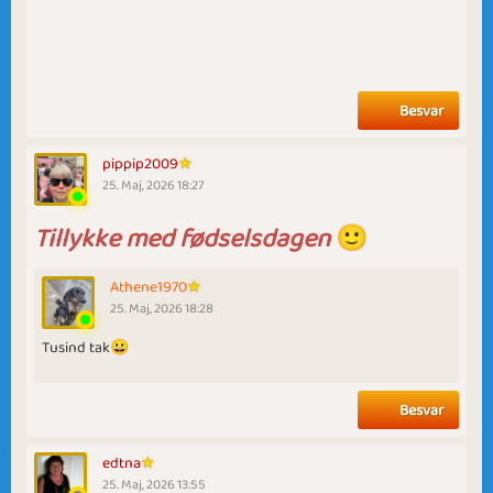
Besvar
pippip2009
25. Maj, 2026 18:27
Tillykke med fødselsdagen
🙂
Athene1970
25. Maj, 2026 18:28
Tusind tak😀
Besvar
edtna
25. Maj, 2026 13:55