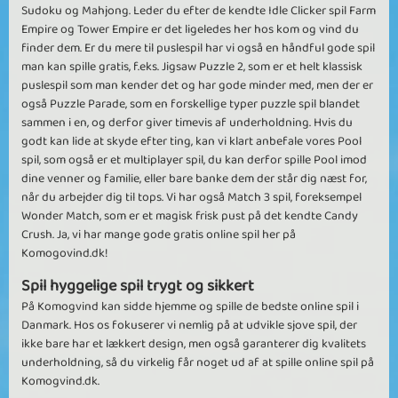
Sudoku og Mahjong. Leder du efter de kendte Idle Clicker spil Farm
Empire og Tower Empire er det ligeledes her hos kom og vind du
finder dem. Er du mere til puslespil har vi også en håndful gode spil
man kan spille gratis, f.eks. Jigsaw Puzzle 2, som er et helt klassisk
puslespil som man kender det og har gode minder med, men der er
også Puzzle Parade, som en forskellige typer puzzle spil blandet
sammen i en, og derfor giver timevis af underholdning. Hvis du
godt kan lide at skyde efter ting, kan vi klart anbefale vores Pool
spil, som også er et multiplayer spil, du kan derfor spille Pool imod
dine venner og familie, eller bare banke dem der står dig næst for,
når du arbejder dig til tops. Vi har også Match 3 spil, foreksempel
Wonder Match, som er et magisk frisk pust på det kendte Candy
Crush. Ja, vi har mange gode gratis online spil her på
Komogovind.dk!
Spil hyggelige spil trygt og sikkert
På Komogvind kan sidde hjemme og spille de bedste online spil i
Danmark. Hos os fokuserer vi nemlig på at udvikle sjove spil, der
ikke bare har et lækkert design, men også garanterer dig kvalitets
underholdning, så du virkelig får noget ud af at spille online spil på
Komogvind.dk.