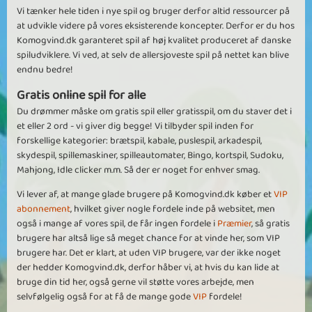
Vi tænker hele tiden i nye spil og bruger derfor altid ressourcer på
at udvikle videre på vores eksisterende koncepter. Derfor er du hos
Komogvind.dk garanteret spil af høj kvalitet produceret af danske
spiludviklere. Vi ved, at selv de allersjoveste spil på nettet kan blive
endnu bedre!
Gratis online spil for alle
Du drømmer måske om gratis spil eller gratisspil, om du staver det i
et eller 2 ord - vi giver dig begge! Vi tilbyder spil inden for
forskellige kategorier: brætspil, kabale, puslespil, arkadespil,
skydespil, spillemaskiner, spilleautomater, Bingo, kortspil, Sudoku,
Mahjong, Idle clicker m.m. Så der er noget for enhver smag.
Vi lever af, at mange glade brugere på Komogvind.dk køber et
VIP
abonnement
, hvilket giver nogle fordele inde på websitet, men
også i mange af vores spil, de får ingen fordele i
Præmier
, så gratis
brugere har altså lige så meget chance for at vinde her, som VIP
brugere har. Det er klart, at uden VIP brugere, var der ikke noget
der hedder Komogvind.dk, derfor håber vi, at hvis du kan lide at
bruge din tid her, også gerne vil støtte vores arbejde, men
selvfølgelig også for at få de mange gode
VIP
fordele!