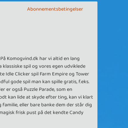
Abonnementsbetingelser
På Komogvind.dk har vi altid en lang
 klassiske spil og vores egen udviklede
dte Idle Clicker spil Farm Empire og Tower
ful gode spil man kan spille gratis, f.eks.
der er også Puzzle Parade, som en
t kan lide at skyde efter ting, kan vi klart
g familie, eller bare banke dem der står dig
t magisk frisk pust på det kendte Candy