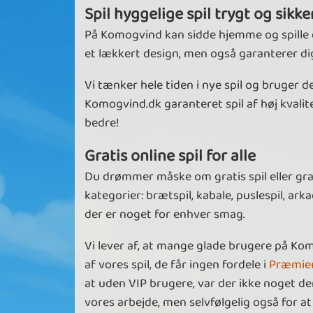
Spil hyggelige spil trygt og sikke
På Komogvind kan sidde hjemme og spille de
et lækkert design, men også garanterer dig 
Vi tænker hele tiden i nye spil og bruger d
Komogvind.dk garanteret spil af høj kvalite
bedre!
Gratis online spil for alle
Du drømmer måske om gratis spil eller gratis
kategorier: brætspil, kabale, puslespil, ark
der er noget for enhver smag.
Vi lever af, at mange glade brugere på Ko
af vores spil, de får ingen fordele i
Præmie
at uden VIP brugere, var der ikke noget der
vores arbejde, men selvfølgelig også for 