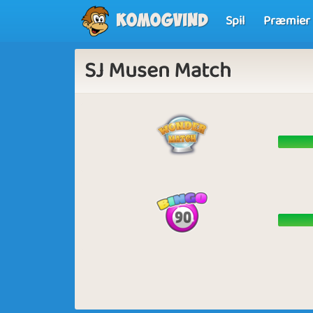
Spil
Præmier
Komogvind
SJ Musen Match