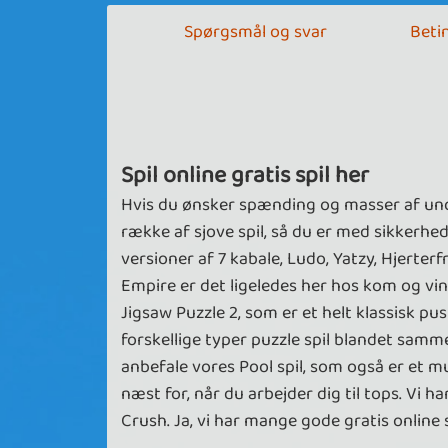
Spørgsmål og svar
Betin
Spil online gratis spil her
Hvis du ønsker spænding og masser af under
række af sjove spil, så du er med sikkerhe
versioner af 7 kabale, Ludo, Yatzy, Hjerter
Empire er det ligeledes her hos kom og vind
Jigsaw Puzzle 2, som er et helt klassisk 
forskellige typer puzzle spil blandet samme
anbefale vores Pool spil, som også er et mu
næst for, når du arbejder dig til tops. Vi
Crush. Ja, vi har mange gode gratis online