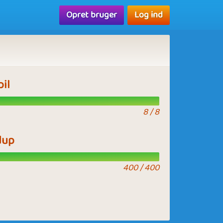
Opret bruger
Log ind
il
8 / 8
dup
400 / 400