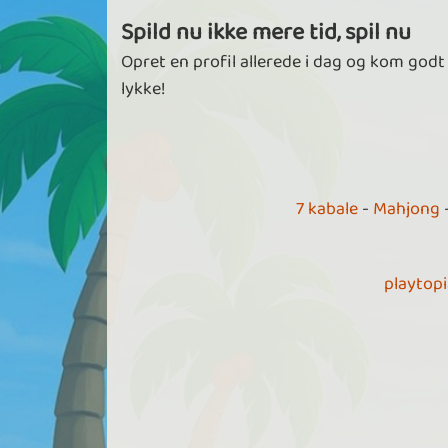
Spild nu ikke mere tid, spil nu
Opret en profil allerede i dag og kom godt
lykke!
7 kabale
-
Mahjong
playtop