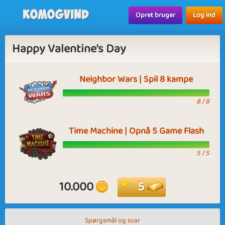
Komogvind
Opret bruger
Log ind
Happy Valentine's Day
Neighbor Wars | Spil 8 kampe
8 / 8
Time Machine | Opnå 5 Game Flash
5 / 5
10.000
5
Spørgsmål og svar