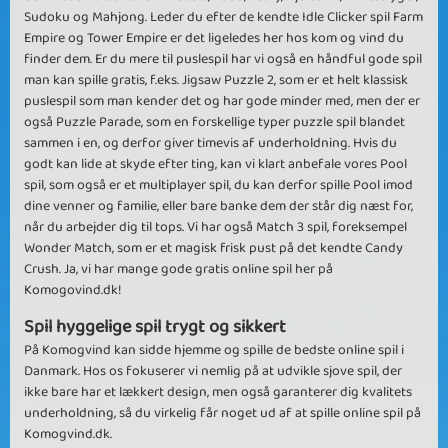
Sudoku og Mahjong. Leder du efter de kendte Idle Clicker spil Farm
Empire og Tower Empire er det ligeledes her hos kom og vind du
finder dem. Er du mere til puslespil har vi også en håndful gode spil
man kan spille gratis, f.eks. Jigsaw Puzzle 2, som er et helt klassisk
puslespil som man kender det og har gode minder med, men der er
også Puzzle Parade, som en forskellige typer puzzle spil blandet
sammen i en, og derfor giver timevis af underholdning. Hvis du
godt kan lide at skyde efter ting, kan vi klart anbefale vores Pool
spil, som også er et multiplayer spil, du kan derfor spille Pool imod
dine venner og familie, eller bare banke dem der står dig næst for,
når du arbejder dig til tops. Vi har også Match 3 spil, foreksempel
Wonder Match, som er et magisk frisk pust på det kendte Candy
Crush. Ja, vi har mange gode gratis online spil her på
Komogovind.dk!
Spil hyggelige spil trygt og sikkert
På Komogvind kan sidde hjemme og spille de bedste online spil i
Danmark. Hos os fokuserer vi nemlig på at udvikle sjove spil, der
ikke bare har et lækkert design, men også garanterer dig kvalitets
underholdning, så du virkelig får noget ud af at spille online spil på
Komogvind.dk.